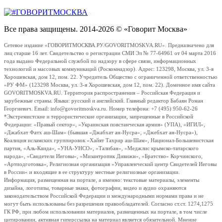
Все права защищены. 2014-2026 © «Говорит Москва»
Сетевое издание «ГОВОРИТМОСКВА.РУ/GOVORITMOSKVA.RU». Предназначено для
лиц старше 16 лет. Свидетельство о регистрации СМИ Эл № 77-64961 от 04 марта 2016
года выдано Федеральной службой по надзору в сфере связи, информационных
технологий и массовых коммуникаций (Роскомнадзор). Адрес: 123298, Москва, ул. 3-я
Хорошевская, дом 12, пом. 22. Учредитель Общество с ограниченной ответственностью
«РУ ФМ» (123298 Москва, ул. 3-я Хорошевская, дом 12, пом. 22). Доменное имя сайта
GOVORITMOSKVA.RU. Территория распространения – Российская Федерация и
зарубежные страны. Языки: русский и английский. Главный редактор Бабаян Роман
Георгиевич. Email: info@govoritmoskva.ru. Номер телефона: +7 (495) 950-62-26
*Экстремистские и террористические организации, запрещенные в Российской
Федерации: «Правый сектор», «Украинская повстанческая армия» (УПА), «ИГИЛ»,
«Джабхат Фатх аш-Шам» (бывшая «Джабхат ан-Нусра», «Джебхат ан-Нусра»),
Коалиция исламских группировок «Хайят Тахрир аш-Шам», Национал-Большевистская
партия, «Аль-Каида», «УНА-УНСО», «Талибан», «Меджлис крымско-татарского
народа», «Свидетели Иеговы», «Мизантропик Дивижн», «Братство» Корчинского,
«Артподготовка», Религиозная организация «Управленческий центр Свидетелей Иеговы
в России» и входящие в ее структуру местные религиозные организации.
Информация, размещенная на портале, а именно: текстовые материалы, элементы
дизайна, логотипы, товарные знаки, фотографии, видео и аудио охраняются
законодательством Российской Федерации и международными нормами права и не
могут быть использованы без разрешения правообладателей. Согласно ст.ст. 1274,1275
ГК РФ, при любом использовании материалов, размещенных на портале, в том числе
цитировании, активная гиперссылка на материал является обязательной. Мнение