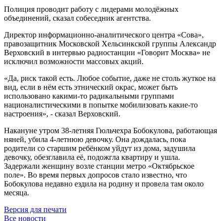
Полиция проводит работу с лидерами молодёжных
объединений, сказал собеседник агентства.
Директор информационно-аналитического центра «Сова»,
правозащитник Московской Хельсинкской группы Александр
Верховский в интервью радиостанции «Говорит Москва» не
исключил возможности массовых акций.
«Да, риск такой есть. Любое событие, даже не столь жуткое на
вид, если в нём есть этнический окрас, может быть
использовано какими-то радикальными группами
националистическими в попытке мобилизовать какие-то
настроения», - сказал Верховский.
Накануне утром 38-летняя Гюльчехра Бобокулова, работающая
няней, убила 4-летнюю девочку. Она дождалась, пока
родители со старшим ребёнком уйдут из дома, задушила
девочку, обезглавила её, подожгла квартиру и ушла.
Задержали женщину возле станции метро «Октябрьское
поле». Во время первых допросов стало известно, что
Бобокулова недавно ездила на родину и провела там около
месяца.
Версия для печати
Все новости