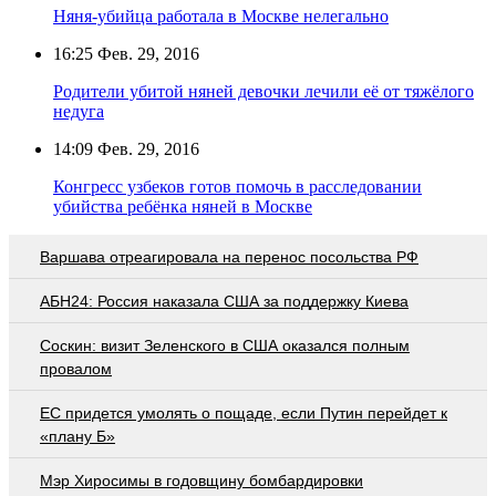
Няня-убийца работала в Москве нелегально
16:25
Фев. 29, 2016
Родители убитой няней девочки лечили её от тяжёлого
недуга
14:09
Фев. 29, 2016
Конгресс узбеков готов помочь в расследовании
убийства ребёнка няней в Москве
Варшава отреагировала на перенос посольства РФ
АБН24: Россия наказала США за поддержку Киева
Соскин: визит Зеленского в США оказался полным
провалом
EC придется умолять о пощаде, если Путин перейдет к
«плану Б»
Мэр Хиросимы в годовщину бомбардировки