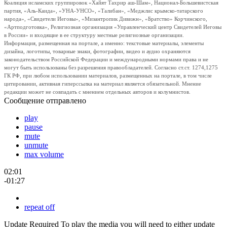
Коалиция исламских группировок «Хайят Тахрир аш-Шам», Национал-Большевистская
партия, «Аль-Каида», «УНА-УНСО», «Талибан», «Меджлис крымско-татарского
народа», «Свидетели Иеговы», «Мизантропик Дивижн», «Братство» Корчинского,
«Артподготовка», Религиозная организация «Управленческий центр Свидетелей Иеговы
в России» и входящие в ее структуру местные религиозные организации.
Информация, размещенная на портале, а именно: текстовые материалы, элементы
дизайна, логотипы, товарные знаки, фотографии, видео и аудио охраняются
законодательством Российской Федерации и международными нормами права и не
могут быть использованы без разрешения правообладателей. Согласно ст.ст. 1274,1275
ГК РФ, при любом использовании материалов, размещенных на портале, в том числе
цитировании, активная гиперссылка на материал является обязательной. Мнение
редакции может не совпадать с мнением отдельных авторов и колумнистов.
Сообщение отправлено
play
pause
mute
unmute
max volume
02:01
-01:27
repeat off
Update Required
To play the media you will need to either update