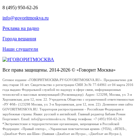
8 (495) 950-62-26
info@govoritmoskva.ru
Реклама на радио
Города вещания
Наши слушатели
Все права защищены. 2014-2026 © «Говорит Москва»
Сетевое издание «ГОВОРИТМОСКВА.РУ/GOVORITMOSKVA.RU». Предназначено для
лиц старше 16 лет. Свидетельство о регистрации СМИ Эл № 77-64961 от 04 марта 2016
года выдано Федеральной службой по надзору в сфере связи, информационных
технологий и массовых коммуникаций (Роскомнадзор). Адрес: 123298, Москва, ул. 3-я
Хорошевская, дом 12, пом. 22. Учредитель Общество с ограниченной ответственностью
«РУ ФМ» (123298 Москва, ул. 3-я Хорошевская, дом 12, пом. 22). Доменное имя сайта
GOVORITMOSKVA.RU. Территория распространения – Российская Федерация и
зарубежные страны. Языки: русский и английский. Главный редактор Бабаян Роман
Георгиевич. Email: info@govoritmoskva.ru. Номер телефона: +7 (495) 950-62-26
*Экстремистские и террористические организации, запрещенные в Российской
Федерации: «Правый сектор», «Украинская повстанческая армия» (УПА), «ИГИЛ»,
«Джабхат Фатх аш-Шам» (бывшая «Джабхат ан-Нусра», «Джебхат ан-Нусра»),