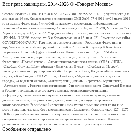
Все права защищены. 2014-2026 © «Говорит Москва»
Сетевое издание «ГОВОРИТМОСКВА.РУ/GOVORITMOSKVA.RU». Предназначено для
лиц старше 16 лет. Свидетельство о регистрации СМИ Эл № 77-64961 от 04 марта 2016
года выдано Федеральной службой по надзору в сфере связи, информационных
технологий и массовых коммуникаций (Роскомнадзор). Адрес: 123298, Москва, ул. 3-я
Хорошевская, дом 12, пом. 22. Учредитель Общество с ограниченной ответственностью
«РУ ФМ» (123298 Москва, ул. 3-я Хорошевская, дом 12, пом. 22). Доменное имя сайта
GOVORITMOSKVA.RU. Территория распространения – Российская Федерация и
зарубежные страны. Языки: русский и английский. Главный редактор Бабаян Роман
Георгиевич. Email: info@govoritmoskva.ru. Номер телефона: +7 (495) 950-62-26
*Экстремистские и террористические организации, запрещенные в Российской
Федерации: «Правый сектор», «Украинская повстанческая армия» (УПА), «ИГИЛ»,
«Джабхат Фатх аш-Шам» (бывшая «Джабхат ан-Нусра», «Джебхат ан-Нусра»),
Коалиция исламских группировок «Хайят Тахрир аш-Шам», Национал-Большевистская
партия, «Аль-Каида», «УНА-УНСО», «Талибан», «Меджлис крымско-татарского
народа», «Свидетели Иеговы», «Мизантропик Дивижн», «Братство» Корчинского,
«Артподготовка», Религиозная организация «Управленческий центр Свидетелей Иеговы
в России» и входящие в ее структуру местные религиозные организации.
Информация, размещенная на портале, а именно: текстовые материалы, элементы
дизайна, логотипы, товарные знаки, фотографии, видео и аудио охраняются
законодательством Российской Федерации и международными нормами права и не
могут быть использованы без разрешения правообладателей. Согласно ст.ст. 1274,1275
ГК РФ, при любом использовании материалов, размещенных на портале, в том числе
цитировании, активная гиперссылка на материал является обязательной. Мнение
редакции может не совпадать с мнением отдельных авторов и колумнистов.
Сообщение отправлено