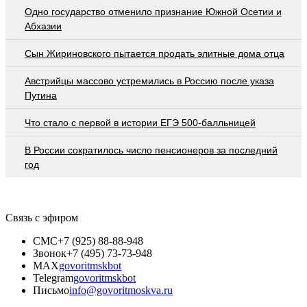
Одно государство отменило признание Южной Осетии и
Абхазии
Сын Жириновского пытается продать элитные дома отца
Австрийцы массово устремились в Россию после указа
Путина
Что стало с первой в истории ЕГЭ 500-балльницей
В России сократилось число пенсионеров за последний
год
Связь с эфиром
СМС
+7 (925) 88-88-948
Звонок
+7 (495) 73-73-948
MAX
govoritmskbot
Telegram
govoritmskbot
Письмо
info@govoritmoskva.ru