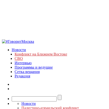
Новости
Конфликт на Ближнем Востоке
СВО
Интервью
Программы и ведущие
Сетка вещания
Редакция
Новости
Палестино-израильский конфликт