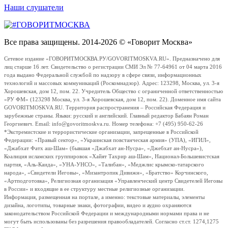
Наши слушатели
Все права защищены. 2014-2026 © «Говорит Москва»
Сетевое издание «ГОВОРИТМОСКВА.РУ/GOVORITMOSKVA.RU». Предназначено для
лиц старше 16 лет. Свидетельство о регистрации СМИ Эл № 77-64961 от 04 марта 2016
года выдано Федеральной службой по надзору в сфере связи, информационных
технологий и массовых коммуникаций (Роскомнадзор). Адрес: 123298, Москва, ул. 3-я
Хорошевская, дом 12, пом. 22. Учредитель Общество с ограниченной ответственностью
«РУ ФМ» (123298 Москва, ул. 3-я Хорошевская, дом 12, пом. 22). Доменное имя сайта
GOVORITMOSKVA.RU. Территория распространения – Российская Федерация и
зарубежные страны. Языки: русский и английский. Главный редактор Бабаян Роман
Георгиевич. Email: info@govoritmoskva.ru. Номер телефона: +7 (495) 950-62-26
*Экстремистские и террористические организации, запрещенные в Российской
Федерации: «Правый сектор», «Украинская повстанческая армия» (УПА), «ИГИЛ»,
«Джабхат Фатх аш-Шам» (бывшая «Джабхат ан-Нусра», «Джебхат ан-Нусра»),
Коалиция исламских группировок «Хайят Тахрир аш-Шам», Национал-Большевистская
партия, «Аль-Каида», «УНА-УНСО», «Талибан», «Меджлис крымско-татарского
народа», «Свидетели Иеговы», «Мизантропик Дивижн», «Братство» Корчинского,
«Артподготовка», Религиозная организация «Управленческий центр Свидетелей Иеговы
в России» и входящие в ее структуру местные религиозные организации.
Информация, размещенная на портале, а именно: текстовые материалы, элементы
дизайна, логотипы, товарные знаки, фотографии, видео и аудио охраняются
законодательством Российской Федерации и международными нормами права и не
могут быть использованы без разрешения правообладателей. Согласно ст.ст. 1274,1275