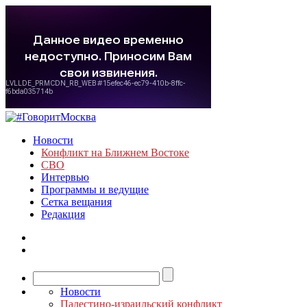
Новости
Конфликт на Ближнем Востоке
СВО
Интервью
Программы и ведущие
Сетка вещания
Редакция
Новости
Палестино-израильский конфликт