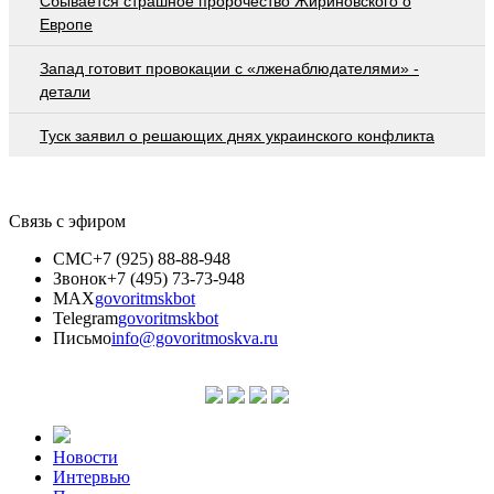
Сбывается страшное пророчество Жириновского о
Европе
Запад готовит провокации с «лженаблюдателями» -
детали
Туск заявил о решающих днях украинского конфликта
Связь с эфиром
СМС
+7 (925) 88-88-948
Звонок
+7 (495) 73-73-948
MAX
govoritmskbot
Telegram
govoritmskbot
Письмо
info@govoritmoskva.ru
Новости
Интервью