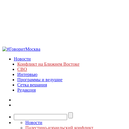
Новости
Конфликт на Ближнем Востоке
СВО
Интервью
Программы и ведущие
Сетка вещания
Редакция
Новости
Палестино-израильский конфликт