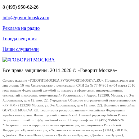
8 (495) 950-62-26
info@govoritmoskva.ru
Реклама на радио
Города вещания
Наши слушатели
Все права защищены. 2014-2026 © «Говорит Москва»
Сетевое издание «ГОВОРИТМОСКВА.РУ/GOVORITMOSKVA.RU». Предназначено для
лиц старше 16 лет. Свидетельство о регистрации СМИ Эл № 77-64961 от 04 марта 2016
года выдано Федеральной службой по надзору в сфере связи, информационных
технологий и массовых коммуникаций (Роскомнадзор). Адрес: 123298, Москва, ул. 3-я
Хорошевская, дом 12, пом. 22. Учредитель Общество с ограниченной ответственностью
«РУ ФМ» (123298 Москва, ул. 3-я Хорошевская, дом 12, пом. 22). Доменное имя сайта
GOVORITMOSKVA.RU. Территория распространения – Российская Федерация и
зарубежные страны. Языки: русский и английский. Главный редактор Бабаян Роман
Георгиевич. Email: info@govoritmoskva.ru. Номер телефона: +7 (495) 950-62-26
*Экстремистские и террористические организации, запрещенные в Российской
Федерации: «Правый сектор», «Украинская повстанческая армия» (УПА), «ИГИЛ»,
«Джабхат Фатх аш-Шам» (бывшая «Джабхат ан-Нусра», «Джебхат ан-Нусра»),