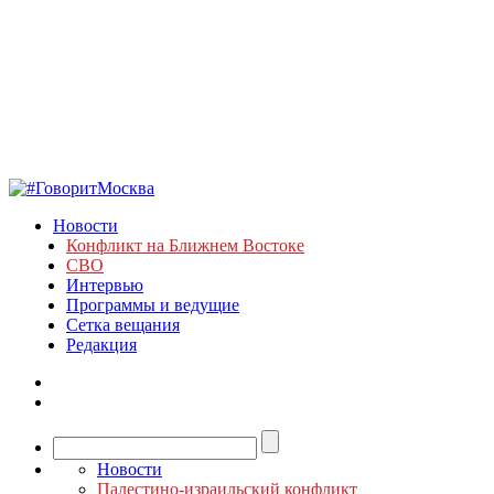
Новости
Конфликт на Ближнем Востоке
СВО
Интервью
Программы и ведущие
Сетка вещания
Редакция
Новости
Палестино-израильский конфликт