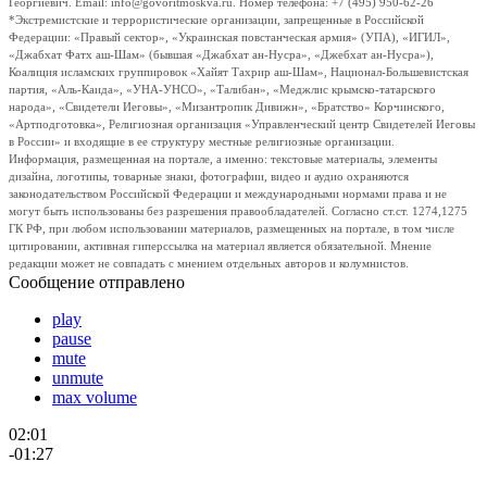
Георгиевич. Email: info@govoritmoskva.ru. Номер телефона: +7 (495) 950-62-26
*Экстремистские и террористические организации, запрещенные в Российской
Федерации: «Правый сектор», «Украинская повстанческая армия» (УПА), «ИГИЛ»,
«Джабхат Фатх аш-Шам» (бывшая «Джабхат ан-Нусра», «Джебхат ан-Нусра»),
Коалиция исламских группировок «Хайят Тахрир аш-Шам», Национал-Большевистская
партия, «Аль-Каида», «УНА-УНСО», «Талибан», «Меджлис крымско-татарского
народа», «Свидетели Иеговы», «Мизантропик Дивижн», «Братство» Корчинского,
«Артподготовка», Религиозная организация «Управленческий центр Свидетелей Иеговы
в России» и входящие в ее структуру местные религиозные организации.
Информация, размещенная на портале, а именно: текстовые материалы, элементы
дизайна, логотипы, товарные знаки, фотографии, видео и аудио охраняются
законодательством Российской Федерации и международными нормами права и не
могут быть использованы без разрешения правообладателей. Согласно ст.ст. 1274,1275
ГК РФ, при любом использовании материалов, размещенных на портале, в том числе
цитировании, активная гиперссылка на материал является обязательной. Мнение
редакции может не совпадать с мнением отдельных авторов и колумнистов.
Сообщение отправлено
play
pause
mute
unmute
max volume
02:01
-01:27