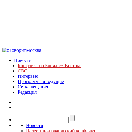
Новости
Конфликт на Ближнем Востоке
СВО
Интервью
Программы и ведущие
Сетка вещания
Редакция
Новости
Палестино-израильский конфликт