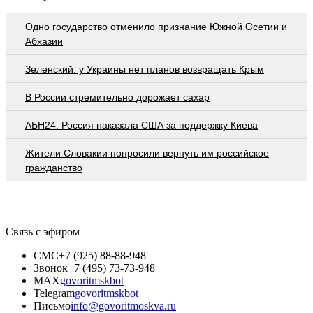
Одно государство отменило признание Южной Осетии и
Абхазии
Зеленский: у Украины нет планов возвращать Крым
В России стремительно дорожает сахар
АБН24: Россия наказала США за поддержку Киева
Жители Словакии попросили вернуть им российское
гражданство
Связь с эфиром
СМС
+7 (925) 88-88-948
Звонок
+7 (495) 73-73-948
MAX
govoritmskbot
Telegram
govoritmskbot
Письмо
info@govoritmoskva.ru