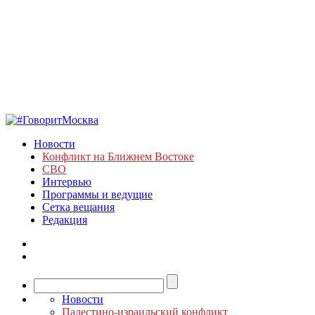
Новости
Конфликт на Ближнем Востоке
СВО
Интервью
Программы и ведущие
Сетка вещания
Редакция
Новости
Палестино-израильский конфликт