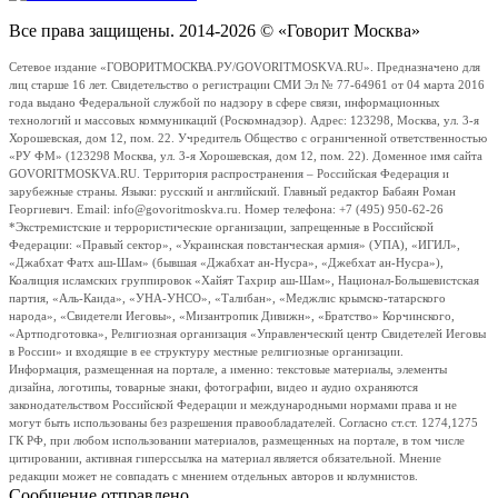
Все права защищены. 2014-2026 © «Говорит Москва»
Сетевое издание «ГОВОРИТМОСКВА.РУ/GOVORITMOSKVA.RU». Предназначено для
лиц старше 16 лет. Свидетельство о регистрации СМИ Эл № 77-64961 от 04 марта 2016
года выдано Федеральной службой по надзору в сфере связи, информационных
технологий и массовых коммуникаций (Роскомнадзор). Адрес: 123298, Москва, ул. 3-я
Хорошевская, дом 12, пом. 22. Учредитель Общество с ограниченной ответственностью
«РУ ФМ» (123298 Москва, ул. 3-я Хорошевская, дом 12, пом. 22). Доменное имя сайта
GOVORITMOSKVA.RU. Территория распространения – Российская Федерация и
зарубежные страны. Языки: русский и английский. Главный редактор Бабаян Роман
Георгиевич. Email: info@govoritmoskva.ru. Номер телефона: +7 (495) 950-62-26
*Экстремистские и террористические организации, запрещенные в Российской
Федерации: «Правый сектор», «Украинская повстанческая армия» (УПА), «ИГИЛ»,
«Джабхат Фатх аш-Шам» (бывшая «Джабхат ан-Нусра», «Джебхат ан-Нусра»),
Коалиция исламских группировок «Хайят Тахрир аш-Шам», Национал-Большевистская
партия, «Аль-Каида», «УНА-УНСО», «Талибан», «Меджлис крымско-татарского
народа», «Свидетели Иеговы», «Мизантропик Дивижн», «Братство» Корчинского,
«Артподготовка», Религиозная организация «Управленческий центр Свидетелей Иеговы
в России» и входящие в ее структуру местные религиозные организации.
Информация, размещенная на портале, а именно: текстовые материалы, элементы
дизайна, логотипы, товарные знаки, фотографии, видео и аудио охраняются
законодательством Российской Федерации и международными нормами права и не
могут быть использованы без разрешения правообладателей. Согласно ст.ст. 1274,1275
ГК РФ, при любом использовании материалов, размещенных на портале, в том числе
цитировании, активная гиперссылка на материал является обязательной. Мнение
редакции может не совпадать с мнением отдельных авторов и колумнистов.
Сообщение отправлено