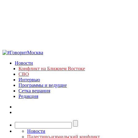
Новости
Конфликт на Ближнем Востоке
СВО
Интервью
Программы и ведущие
Сетка вещания
Редакция
Новости
Палестино-израильский конфликт