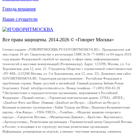
Города вещания
Наши слушатели
Все права защищены. 2014-2026 © «Говорит Москва»
Сетевое издание «ГОВОРИТМОСКВА.РУ/GOVORITMOSKVA.RU». Предназначено для
лиц старше 16 лет. Свидетельство о регистрации СМИ Эл № 77-64961 от 04 марта 2016
года выдано Федеральной службой по надзору в сфере связи, информационных
технологий и массовых коммуникаций (Роскомнадзор). Адрес: 123298, Москва, ул. 3-я
Хорошевская, дом 12, пом. 22. Учредитель Общество с ограниченной ответственностью
«РУ ФМ» (123298 Москва, ул. 3-я Хорошевская, дом 12, пом. 22). Доменное имя сайта
GOVORITMOSKVA.RU. Территория распространения – Российская Федерация и
зарубежные страны. Языки: русский и английский. Главный редактор Бабаян Роман
Георгиевич. Email: info@govoritmoskva.ru. Номер телефона: +7 (495) 950-62-26
*Экстремистские и террористические организации, запрещенные в Российской
Федерации: «Правый сектор», «Украинская повстанческая армия» (УПА), «ИГИЛ»,
«Джабхат Фатх аш-Шам» (бывшая «Джабхат ан-Нусра», «Джебхат ан-Нусра»),
Коалиция исламских группировок «Хайят Тахрир аш-Шам», Национал-Большевистская
партия, «Аль-Каида», «УНА-УНСО», «Талибан», «Меджлис крымско-татарского
народа», «Свидетели Иеговы», «Мизантропик Дивижн», «Братство» Корчинского,
«Артподготовка», Религиозная организация «Управленческий центр Свидетелей Иеговы
в России» и входящие в ее структуру местные религиозные организации.
Информация, размещенная на портале, а именно: текстовые материалы, элементы