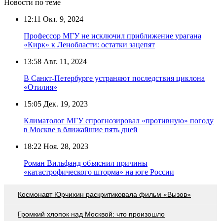
Новости по теме
12:11
Окт. 9, 2024
Профессор МГУ не исключил приближение урагана
«Кирк» к Ленобласти: остатки зацепят
13:58
Авг. 11, 2024
В Санкт-Петербурге устраняют последствия циклона
«Отилия»
15:05
Дек. 19, 2023
Климатолог МГУ спрогнозировал «противную» погоду
в Москве в ближайшие пять дней
18:22
Ноя. 28, 2023
Роман Вильфанд объяснил причины
«катастрофического шторма» на юге России
Космонавт Юрчихин раскритиковала фильм «Вызов»
Громкий хлопок над Москвой: что произошло