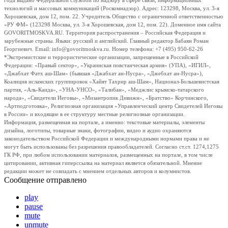
года выдано Федеральной службой по надзору в сфере связи, информационных
технологий и массовых коммуникаций (Роскомнадзор). Адрес: 123298, Москва, ул. 3-я
Хорошевская, дом 12, пом. 22. Учредитель Общество с ограниченной ответственностью
«РУ ФМ» (123298 Москва, ул. 3-я Хорошевская, дом 12, пом. 22). Доменное имя сайта
GOVORITMOSKVA.RU. Территория распространения – Российская Федерация и
зарубежные страны. Языки: русский и английский. Главный редактор Бабаян Роман
Георгиевич. Email: info@govoritmoskva.ru. Номер телефона: +7 (495) 950-62-26
*Экстремистские и террористические организации, запрещенные в Российской
Федерации: «Правый сектор», «Украинская повстанческая армия» (УПА), «ИГИЛ»,
«Джабхат Фатх аш-Шам» (бывшая «Джабхат ан-Нусра», «Джебхат ан-Нусра»),
Коалиция исламских группировок «Хайят Тахрир аш-Шам», Национал-Большевистская
партия, «Аль-Каида», «УНА-УНСО», «Талибан», «Меджлис крымско-татарского
народа», «Свидетели Иеговы», «Мизантропик Дивижн», «Братство» Корчинского,
«Артподготовка», Религиозная организация «Управленческий центр Свидетелей Иеговы
в России» и входящие в ее структуру местные религиозные организации.
Информация, размещенная на портале, а именно: текстовые материалы, элементы
дизайна, логотипы, товарные знаки, фотографии, видео и аудио охраняются
законодательством Российской Федерации и международными нормами права и не
могут быть использованы без разрешения правообладателей. Согласно ст.ст. 1274,1275
ГК РФ, при любом использовании материалов, размещенных на портале, в том числе
цитировании, активная гиперссылка на материал является обязательной. Мнение
редакции может не совпадать с мнением отдельных авторов и колумнистов.
Сообщение отправлено
play
pause
mute
unmute