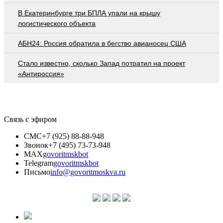
В Екатеринбурге три БПЛА упали на крышу
логистического объекта
АБН24: Россия обратила в бегство авианосец США
Стало известно, сколько Запад потратил на проект
«Антироссия»
Связь с эфиром
СМС
+7 (925) 88-88-948
Звонок
+7 (495) 73-73-948
MAX
govoritmskbot
Telegram
govoritmskbot
Письмо
info@govoritmoskva.ru