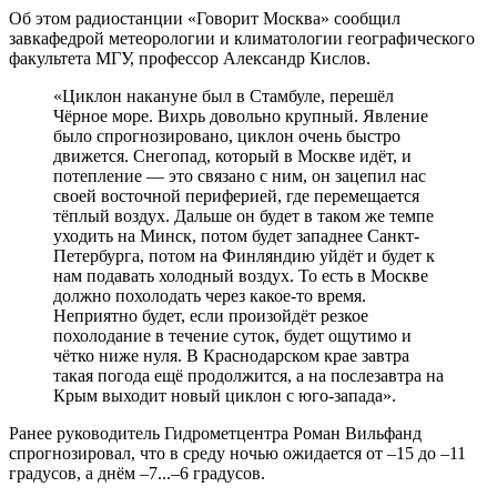
Об этом радиостанции «Говорит Москва» сообщил
завкафедрой метеорологии и климатологии географического
факультета МГУ, профессор Александр Кислов.
«Циклон накануне был в Стамбуле, перешёл
Чёрное море. Вихрь довольно крупный. Явление
было спрогнозировано, циклон очень быстро
движется. Снегопад, который в Москве идёт, и
потепление — это связано с ним, он зацепил нас
своей восточной периферией, где перемещается
тёплый воздух. Дальше он будет в таком же темпе
уходить на Минск, потом будет западнее Санкт-
Петербурга, потом на Финляндию уйдёт и будет к
нам подавать холодный воздух. То есть в Москве
должно похолодать через какое-то время.
Неприятно будет, если произойдёт резкое
похолодание в течение суток, будет ощутимо и
чётко ниже нуля. В Краснодарском крае завтра
такая погода ещё продолжится, а на послезавтра на
Крым выходит новый циклон с юго-запада».
Ранее руководитель Гидрометцентра Роман Вильфанд
спрогнозировал, что в среду ночью ожидается от –15 до –11
градусов, а днём –7...–6 градусов.