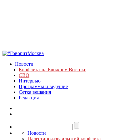
Новости
Конфликт на Ближнем Востоке
СВО
Интервью
Программы и ведущие
Сетка вещания
Редакция
Новости
Палестино-израильский конфликт