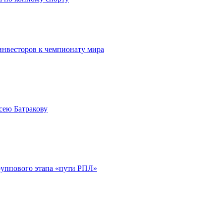
инвесторов к чемпионату мира
сею Батракову
руппового этапа «пути РПЛ»