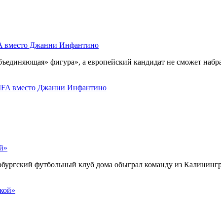
IFA вместо Джанни Инфантино
бъединяющая» фигура», а европейский кандидат не сможет набра
ой»
рбургский футбольный клуб дома обыграл команду из Калинингра