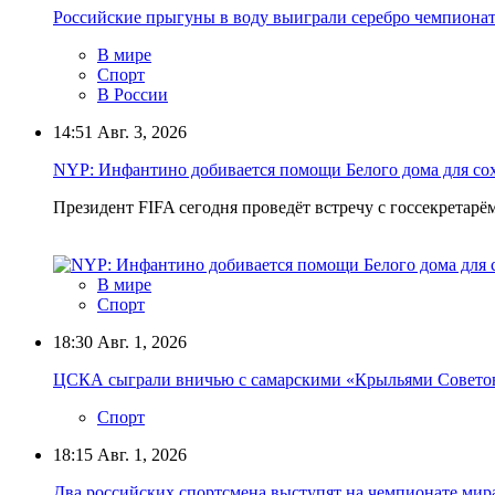
Российские прыгуны в воду выиграли серебро чемпиона
В мире
Спорт
В России
14:51
Авг. 3, 2026
NYP: Инфантино добивается помощи Белого дома для сох
Президент FIFA сегодня проведёт встречу с госсекрета
В мире
Спорт
18:30
Авг. 1, 2026
ЦСКА сыграли вничью с самарскими «Крыльями Советов»
Спорт
18:15
Авг. 1, 2026
Два российских спортсмена выступят на чемпионате мир