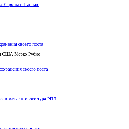
та Европы в Париже
ранения своего поста
рём США Марко Рубио.
 в матче второго тура РПЛ
а по конному спорту