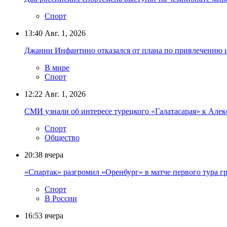
Спорт
13:40
Авг. 1, 2026
Джанни Инфантино отказался от плана по привлечению 
В мире
Спорт
12:22
Авг. 1, 2026
СМИ узнали об интересе турецкого «Галатасарая» к Алек
Спорт
Общество
20:38
вчера
«Спартак» разгромил «Оренбург» в матче первого тура г
Спорт
В России
16:53
вчера