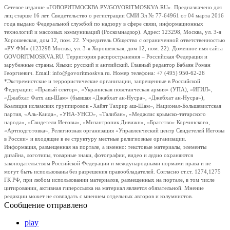
Сетевое издание «ГОВОРИТМОСКВА.РУ/GOVORITMOSKVA.RU». Предназначено для
лиц старше 16 лет. Свидетельство о регистрации СМИ Эл № 77-64961 от 04 марта 2016
года выдано Федеральной службой по надзору в сфере связи, информационных
технологий и массовых коммуникаций (Роскомнадзор). Адрес: 123298, Москва, ул. 3-я
Хорошевская, дом 12, пом. 22. Учредитель Общество с ограниченной ответственностью
«РУ ФМ» (123298 Москва, ул. 3-я Хорошевская, дом 12, пом. 22). Доменное имя сайта
GOVORITMOSKVA.RU. Территория распространения – Российская Федерация и
зарубежные страны. Языки: русский и английский. Главный редактор Бабаян Роман
Георгиевич. Email: info@govoritmoskva.ru. Номер телефона: +7 (495) 950-62-26
*Экстремистские и террористические организации, запрещенные в Российской
Федерации: «Правый сектор», «Украинская повстанческая армия» (УПА), «ИГИЛ»,
«Джабхат Фатх аш-Шам» (бывшая «Джабхат ан-Нусра», «Джебхат ан-Нусра»),
Коалиция исламских группировок «Хайят Тахрир аш-Шам», Национал-Большевистская
партия, «Аль-Каида», «УНА-УНСО», «Талибан», «Меджлис крымско-татарского
народа», «Свидетели Иеговы», «Мизантропик Дивижн», «Братство» Корчинского,
«Артподготовка», Религиозная организация «Управленческий центр Свидетелей Иеговы
в России» и входящие в ее структуру местные религиозные организации.
Информация, размещенная на портале, а именно: текстовые материалы, элементы
дизайна, логотипы, товарные знаки, фотографии, видео и аудио охраняются
законодательством Российской Федерации и международными нормами права и не
могут быть использованы без разрешения правообладателей. Согласно ст.ст. 1274,1275
ГК РФ, при любом использовании материалов, размещенных на портале, в том числе
цитировании, активная гиперссылка на материал является обязательной. Мнение
редакции может не совпадать с мнением отдельных авторов и колумнистов.
Сообщение отправлено
play