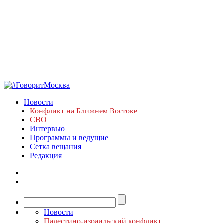
Новости
Конфликт на Ближнем Востоке
СВО
Интервью
Программы и ведущие
Сетка вещания
Редакция
Новости
Палестино-израильский конфликт