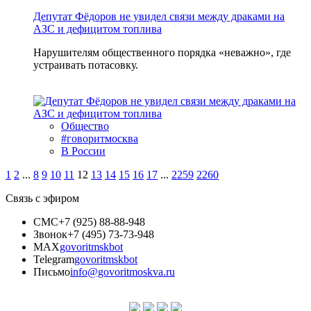
Депутат Фёдоров не увидел связи между драками на
АЗС и дефицитом топлива
Нарушителям общественного порядка «неважно», где
устраивать потасовку.
Общество
#говоритмосква
В России
1
2
...
8
9
10
11
12
13
14
15
16
17
...
2259
2260
Связь с эфиром
СМС
+7 (925) 88-88-948
Звонок
+7 (495) 73-73-948
MAX
govoritmskbot
Telegram
govoritmskbot
Письмо
info@govoritmoskva.ru