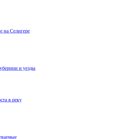
е на Селигере
убернии и уезды
ста в реку
реваемые