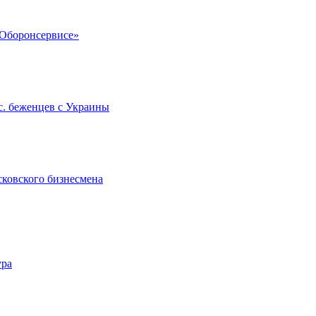
«Оборонсервисе»
с. беженцев с Украины
сковского бизнесмена
ура