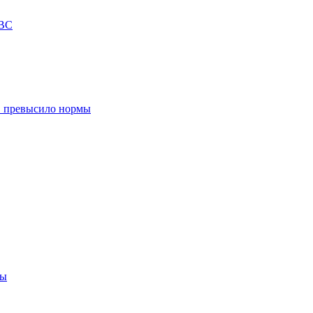
ИВС
в превысило нормы
цы