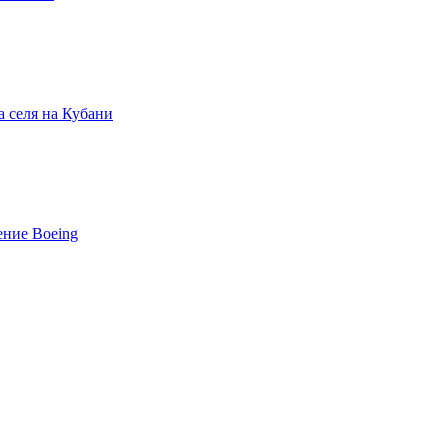
а селя на Кубани
ение Boeing