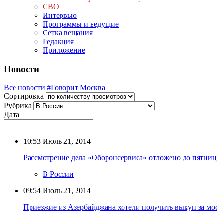
СВО
Интервью
Программы и ведущие
Сетка вещания
Редакция
Приложение
Новости
Все новости
#Говорит Москва
Сортировка
Рубрика
Дата
10:53
Июль 21, 2014
Рассмотрение дела «Оборонсервиса» отложено до пятни
В России
09:54
Июль 21, 2014
Приезжие из Азербайджана хотели получить выкуп за мо