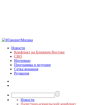
Новости
Конфликт на Ближнем Востоке
СВО
Интервью
Программы и ведущие
Сетка вещания
Редакция
Новости
Палестино-израильский конфликт