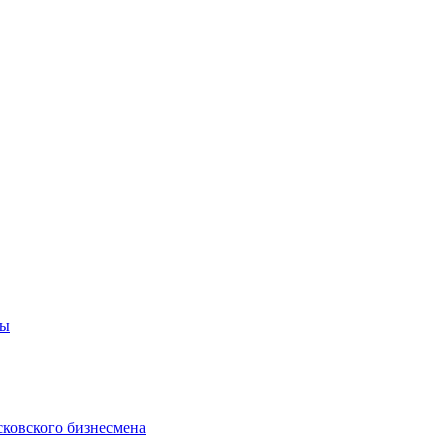
цы
сковского бизнесмена