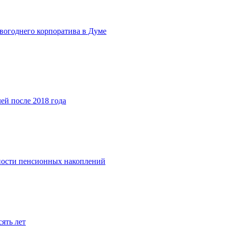
овогоднего корпоратива в Думе
ей после 2018 года
ности пенсионных накоплений
ять лет