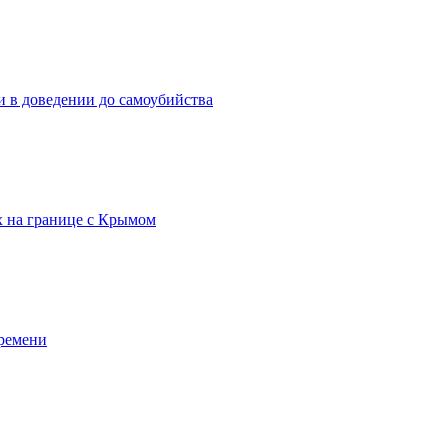
 в доведении до самоубийства
х на границе с Крымом
времени