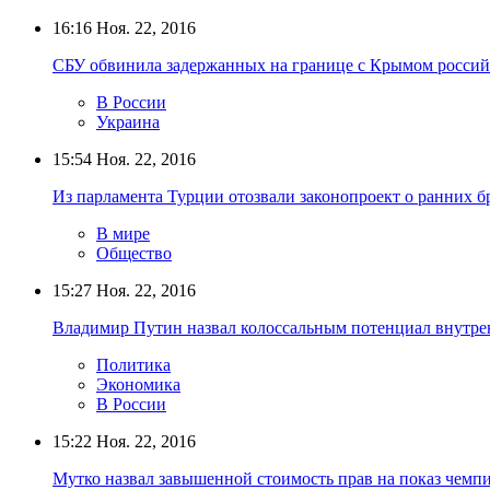
16:16
Ноя. 22, 2016
СБУ обвинила задержанных на границе с Крымом россий
В России
Украина
15:54
Ноя. 22, 2016
Из парламента Турции отозвали законопроект о ранних б
В мире
Общество
15:27
Ноя. 22, 2016
Владимир Путин назвал колоссальным потенциал внутрен
Политика
Экономика
В России
15:22
Ноя. 22, 2016
Мутко назвал завышенной стоимость прав на показ чемп