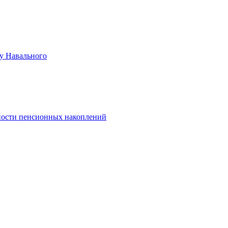
лу Навального
ности пенсионных накоплений