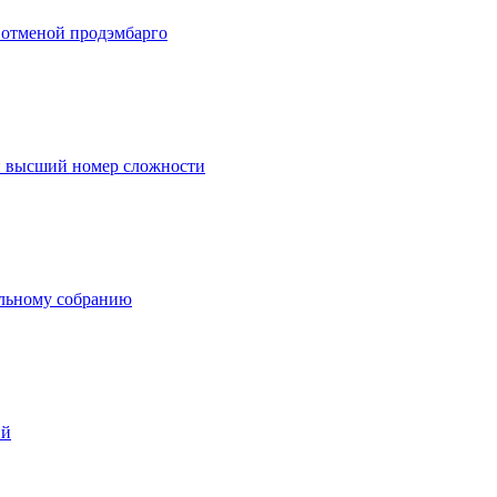
 отменой продэмбарго
и высший номер сложности
альному собранию
ий