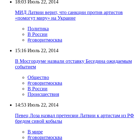
18:03
Июль 22, 2014
МИД Латвии верит, что санкции против артистов
«помогут миру» на Украине
Политика
В России
#говоритмосква
15:16
Июль 22, 2014
В Мосгордуме назвали отставку Беседина ожидаемым
событием
Общество
#говоритмосква
В России
Происшествия
14:53
Июль 22, 2014
Певец Лоза назвал претензии Латвии к артистам из РФ
бредом сивой кобылы
В мире
#говоритмосква