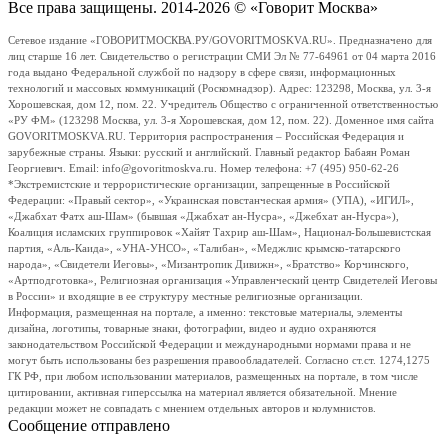
Все права защищены. 2014-2026 © «Говорит Москва»
Сетевое издание «ГОВОРИТМОСКВА.РУ/GOVORITMOSKVA.RU». Предназначено для
лиц старше 16 лет. Свидетельство о регистрации СМИ Эл № 77-64961 от 04 марта 2016
года выдано Федеральной службой по надзору в сфере связи, информационных
технологий и массовых коммуникаций (Роскомнадзор). Адрес: 123298, Москва, ул. 3-я
Хорошевская, дом 12, пом. 22. Учредитель Общество с ограниченной ответственностью
«РУ ФМ» (123298 Москва, ул. 3-я Хорошевская, дом 12, пом. 22). Доменное имя сайта
GOVORITMOSKVA.RU. Территория распространения – Российская Федерация и
зарубежные страны. Языки: русский и английский. Главный редактор Бабаян Роман
Георгиевич. Email: info@govoritmoskva.ru. Номер телефона: +7 (495) 950-62-26
*Экстремистские и террористические организации, запрещенные в Российской
Федерации: «Правый сектор», «Украинская повстанческая армия» (УПА), «ИГИЛ»,
«Джабхат Фатх аш-Шам» (бывшая «Джабхат ан-Нусра», «Джебхат ан-Нусра»),
Коалиция исламских группировок «Хайят Тахрир аш-Шам», Национал-Большевистская
партия, «Аль-Каида», «УНА-УНСО», «Талибан», «Меджлис крымско-татарского
народа», «Свидетели Иеговы», «Мизантропик Дивижн», «Братство» Корчинского,
«Артподготовка», Религиозная организация «Управленческий центр Свидетелей Иеговы
в России» и входящие в ее структуру местные религиозные организации.
Информация, размещенная на портале, а именно: текстовые материалы, элементы
дизайна, логотипы, товарные знаки, фотографии, видео и аудио охраняются
законодательством Российской Федерации и международными нормами права и не
могут быть использованы без разрешения правообладателей. Согласно ст.ст. 1274,1275
ГК РФ, при любом использовании материалов, размещенных на портале, в том числе
цитировании, активная гиперссылка на материал является обязательной. Мнение
редакции может не совпадать с мнением отдельных авторов и колумнистов.
Сообщение отправлено