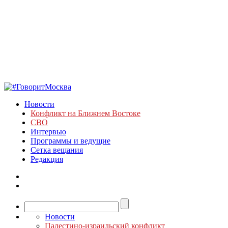
Новости
Конфликт на Ближнем Востоке
СВО
Интервью
Программы и ведущие
Сетка вещания
Редакция
Новости
Палестино-израильский конфликт