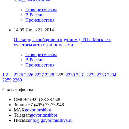
#говоритмосква
В России
Происшествия
14:09
Июль 21, 2014
Очевидцы сообщили о крупном ДТП в Москве с
участием авто с дипномерами
#говоритмосква
В России
Происшествия
1
2
...
2225
2226
2227
2228
2229
2230
2231
2232
2233
2234
...
2259
2260
Связь с эфиром
СМС
+7 (925) 88-88-948
Звонок
+7 (495) 73-73-948
MAX
govoritmskbot
Telegram
govoritmskbot
Письмо
info@govoritmoskva.ru