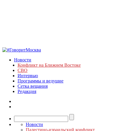
Новости
Конфликт на Ближнем Востоке
СВО
Интервью
Программы и ведущие
Сетка вещания
Редакция
Новости
Палестино-израильский конфликт