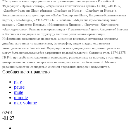
*Экстремистские и террористические организации, запрещенные в Российской
Федерации: «Правый сектор», «Украинская повстанческая армия» (УПА), «ИГИЛ»,
«Джабхат Фатх аш-Шам» (бывшая «Джабхат ан-Нусра», «Джебхат ан-Нусра»),
Коалиция исламских группировок «Хайят Тахрир аш-Шам», Национал-Большевистская
партия, «Аль-Каида», «УНА-УНСО», «Талибан», «Меджлис крымско-татарского
народа», «Свидетели Иеговы», «Мизантропик Дивижн», «Братство» Корчинского,
«Артподготовка», Религиозная организация «Управленческий центр Свидетелей Иеговы
в России» и входящие в ее структуру местные религиозные организации.
Информация, размещенная на портале, а именно: текстовые материалы, элементы
дизайна, логотипы, товарные знаки, фотографии, видео и аудио охраняются
законодательством Российской Федерации и международными нормами права и не
могут быть использованы без разрешения правообладателей. Согласно ст.ст. 1274,1275
ГК РФ, при любом использовании материалов, размещенных на портале, в том числе
цитировании, активная гиперссылка на материал является обязательной. Мнение
редакции может не совпадать с мнением отдельных авторов и колумнистов.
Сообщение отправлено
play
pause
mute
unmute
max volume
02:01
-01:27