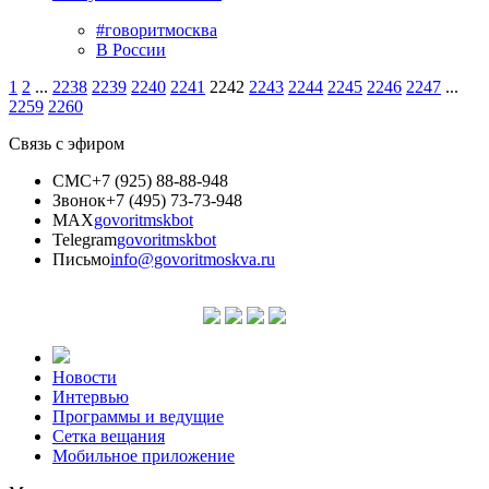
#говоритмосква
В России
1
2
...
2238
2239
2240
2241
2242
2243
2244
2245
2246
2247
...
2259
2260
Связь с эфиром
СМС
+7 (925) 88-88-948
Звонок
+7 (495) 73-73-948
MAX
govoritmskbot
Telegram
govoritmskbot
Письмо
info@govoritmoskva.ru
Новости
Интервью
Программы и ведущие
Сетка вещания
Мобильное приложение