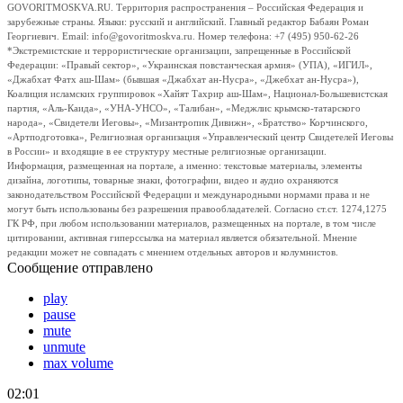
GOVORITMOSKVA.RU. Территория распространения – Российская Федерация и
зарубежные страны. Языки: русский и английский. Главный редактор Бабаян Роман
Георгиевич. Email: info@govoritmoskva.ru. Номер телефона: +7 (495) 950-62-26
*Экстремистские и террористические организации, запрещенные в Российской
Федерации: «Правый сектор», «Украинская повстанческая армия» (УПА), «ИГИЛ»,
«Джабхат Фатх аш-Шам» (бывшая «Джабхат ан-Нусра», «Джебхат ан-Нусра»),
Коалиция исламских группировок «Хайят Тахрир аш-Шам», Национал-Большевистская
партия, «Аль-Каида», «УНА-УНСО», «Талибан», «Меджлис крымско-татарского
народа», «Свидетели Иеговы», «Мизантропик Дивижн», «Братство» Корчинского,
«Артподготовка», Религиозная организация «Управленческий центр Свидетелей Иеговы
в России» и входящие в ее структуру местные религиозные организации.
Информация, размещенная на портале, а именно: текстовые материалы, элементы
дизайна, логотипы, товарные знаки, фотографии, видео и аудио охраняются
законодательством Российской Федерации и международными нормами права и не
могут быть использованы без разрешения правообладателей. Согласно ст.ст. 1274,1275
ГК РФ, при любом использовании материалов, размещенных на портале, в том числе
цитировании, активная гиперссылка на материал является обязательной. Мнение
редакции может не совпадать с мнением отдельных авторов и колумнистов.
Сообщение отправлено
play
pause
mute
unmute
max volume
02:01