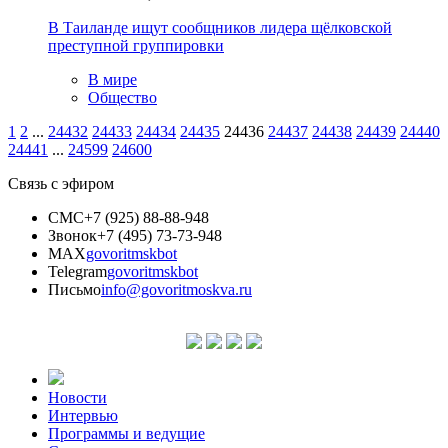
В Таиланде ищут сообщников лидера щёлковской
преступной группировки
В мире
Общество
1
2
...
24432
24433
24434
24435
24436
24437
24438
24439
24440
24441
...
24599
24600
Связь с эфиром
СМС
+7 (925) 88-88-948
Звонок
+7 (495) 73-73-948
MAX
govoritmskbot
Telegram
govoritmskbot
Письмо
info@govoritmoskva.ru
Новости
Интервью
Программы и ведущие