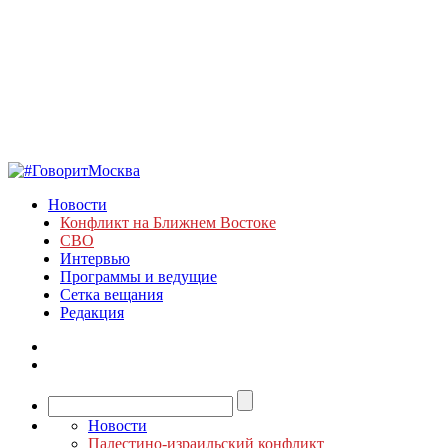
Новости
Конфликт на Ближнем Востоке
СВО
Интервью
Программы и ведущие
Сетка вещания
Редакция
Новости
Палестино-израильский конфликт