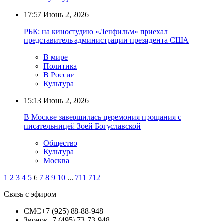
17:57
Июнь 2, 2026
РБК: на киностудию «Ленфильм» приехал
представитель администрации президента США
В мире
Политика
В России
Культура
15:13
Июнь 2, 2026
В Москве завершилась церемония прощания с
писательницей Зоей Богуславской
Общество
Культура
Москва
1
2
3
4
5
6
7
8
9
10
...
711
712
Связь с эфиром
СМС
+7 (925) 88-88-948
Звонок
+7 (495) 73-73-948