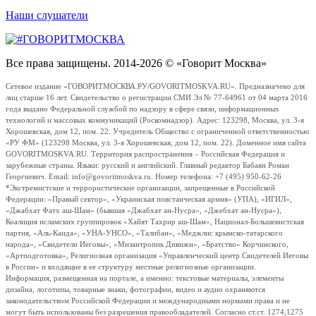
Наши слушатели
Все права защищены. 2014-2026 © «Говорит Москва»
Сетевое издание «ГОВОРИТМОСКВА.РУ/GOVORITMOSKVA.RU». Предназначено для
лиц старше 16 лет. Свидетельство о регистрации СМИ Эл № 77-64961 от 04 марта 2016
года выдано Федеральной службой по надзору в сфере связи, информационных
технологий и массовых коммуникаций (Роскомнадзор). Адрес: 123298, Москва, ул. 3-я
Хорошевская, дом 12, пом. 22. Учредитель Общество с ограниченной ответственностью
«РУ ФМ» (123298 Москва, ул. 3-я Хорошевская, дом 12, пом. 22). Доменное имя сайта
GOVORITMOSKVA.RU. Территория распространения – Российская Федерация и
зарубежные страны. Языки: русский и английский. Главный редактор Бабаян Роман
Георгиевич. Email: info@govoritmoskva.ru. Номер телефона: +7 (495) 950-62-26
*Экстремистские и террористические организации, запрещенные в Российской
Федерации: «Правый сектор», «Украинская повстанческая армия» (УПА), «ИГИЛ»,
«Джабхат Фатх аш-Шам» (бывшая «Джабхат ан-Нусра», «Джебхат ан-Нусра»),
Коалиция исламских группировок «Хайят Тахрир аш-Шам», Национал-Большевистская
партия, «Аль-Каида», «УНА-УНСО», «Талибан», «Меджлис крымско-татарского
народа», «Свидетели Иеговы», «Мизантропик Дивижн», «Братство» Корчинского,
«Артподготовка», Религиозная организация «Управленческий центр Свидетелей Иеговы
в России» и входящие в ее структуру местные религиозные организации.
Информация, размещенная на портале, а именно: текстовые материалы, элементы
дизайна, логотипы, товарные знаки, фотографии, видео и аудио охраняются
законодательством Российской Федерации и международными нормами права и не
могут быть использованы без разрешения правообладателей. Согласно ст.ст. 1274,1275