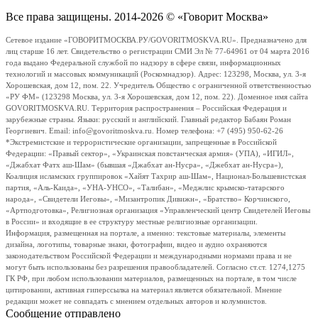
Все права защищены. 2014-2026 © «Говорит Москва»
Сетевое издание «ГОВОРИТМОСКВА.РУ/GOVORITMOSKVA.RU». Предназначено для
лиц старше 16 лет. Свидетельство о регистрации СМИ Эл № 77-64961 от 04 марта 2016
года выдано Федеральной службой по надзору в сфере связи, информационных
технологий и массовых коммуникаций (Роскомнадзор). Адрес: 123298, Москва, ул. 3-я
Хорошевская, дом 12, пом. 22. Учредитель Общество с ограниченной ответственностью
«РУ ФМ» (123298 Москва, ул. 3-я Хорошевская, дом 12, пом. 22). Доменное имя сайта
GOVORITMOSKVA.RU. Территория распространения – Российская Федерация и
зарубежные страны. Языки: русский и английский. Главный редактор Бабаян Роман
Георгиевич. Email: info@govoritmoskva.ru. Номер телефона: +7 (495) 950-62-26
*Экстремистские и террористические организации, запрещенные в Российской
Федерации: «Правый сектор», «Украинская повстанческая армия» (УПА), «ИГИЛ»,
«Джабхат Фатх аш-Шам» (бывшая «Джабхат ан-Нусра», «Джебхат ан-Нусра»),
Коалиция исламских группировок «Хайят Тахрир аш-Шам», Национал-Большевистская
партия, «Аль-Каида», «УНА-УНСО», «Талибан», «Меджлис крымско-татарского
народа», «Свидетели Иеговы», «Мизантропик Дивижн», «Братство» Корчинского,
«Артподготовка», Религиозная организация «Управленческий центр Свидетелей Иеговы
в России» и входящие в ее структуру местные религиозные организации.
Информация, размещенная на портале, а именно: текстовые материалы, элементы
дизайна, логотипы, товарные знаки, фотографии, видео и аудио охраняются
законодательством Российской Федерации и международными нормами права и не
могут быть использованы без разрешения правообладателей. Согласно ст.ст. 1274,1275
ГК РФ, при любом использовании материалов, размещенных на портале, в том числе
цитировании, активная гиперссылка на материал является обязательной. Мнение
редакции может не совпадать с мнением отдельных авторов и колумнистов.
Сообщение отправлено