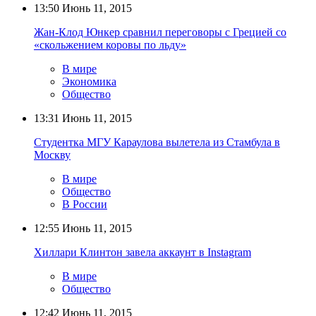
13:50
Июнь 11, 2015
Жан-Клод Юнкер сравнил переговоры с Грецией со
«скольжением коровы по льду»
В мире
Экономика
Общество
13:31
Июнь 11, 2015
Студентка МГУ Караулова вылетела из Стамбула в
Москву
В мире
Общество
В России
12:55
Июнь 11, 2015
Хиллари Клинтон завела аккаунт в Instagram
В мире
Общество
12:42
Июнь 11, 2015