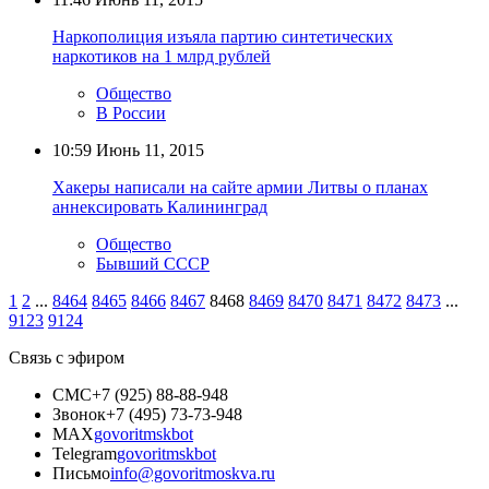
Наркополиция изъяла партию синтетических
наркотиков на 1 млрд рублей
Общество
В России
10:59
Июнь 11, 2015
Хакеры написали на сайте армии Литвы о планах
аннексировать Калининград
Общество
Бывший СССР
1
2
...
8464
8465
8466
8467
8468
8469
8470
8471
8472
8473
...
9123
9124
Связь с эфиром
СМС
+7 (925) 88-88-948
Звонок
+7 (495) 73-73-948
MAX
govoritmskbot
Telegram
govoritmskbot
Письмо
info@govoritmoskva.ru