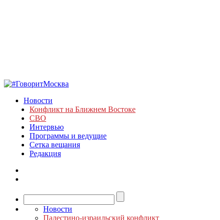
Новости
Конфликт на Ближнем Востоке
СВО
Интервью
Программы и ведущие
Сетка вещания
Редакция
Новости
Палестино-израильский конфликт