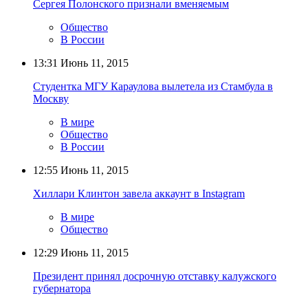
Сергея Полонского признали вменяемым
Общество
В России
13:31
Июнь 11, 2015
Студентка МГУ Караулова вылетела из Стамбула в
Москву
В мире
Общество
В России
12:55
Июнь 11, 2015
Хиллари Клинтон завела аккаунт в Instagram
В мире
Общество
12:29
Июнь 11, 2015
Президент принял досрочную отставку калужского
губернатора