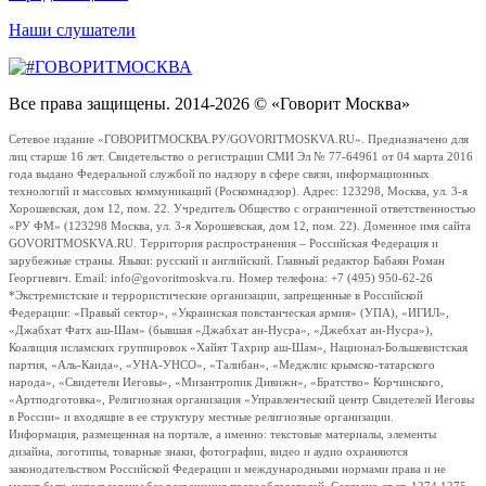
Наши слушатели
Все права защищены. 2014-2026 © «Говорит Москва»
Сетевое издание «ГОВОРИТМОСКВА.РУ/GOVORITMOSKVA.RU». Предназначено для
лиц старше 16 лет. Свидетельство о регистрации СМИ Эл № 77-64961 от 04 марта 2016
года выдано Федеральной службой по надзору в сфере связи, информационных
технологий и массовых коммуникаций (Роскомнадзор). Адрес: 123298, Москва, ул. 3-я
Хорошевская, дом 12, пом. 22. Учредитель Общество с ограниченной ответственностью
«РУ ФМ» (123298 Москва, ул. 3-я Хорошевская, дом 12, пом. 22). Доменное имя сайта
GOVORITMOSKVA.RU. Территория распространения – Российская Федерация и
зарубежные страны. Языки: русский и английский. Главный редактор Бабаян Роман
Георгиевич. Email: info@govoritmoskva.ru. Номер телефона: +7 (495) 950-62-26
*Экстремистские и террористические организации, запрещенные в Российской
Федерации: «Правый сектор», «Украинская повстанческая армия» (УПА), «ИГИЛ»,
«Джабхат Фатх аш-Шам» (бывшая «Джабхат ан-Нусра», «Джебхат ан-Нусра»),
Коалиция исламских группировок «Хайят Тахрир аш-Шам», Национал-Большевистская
партия, «Аль-Каида», «УНА-УНСО», «Талибан», «Меджлис крымско-татарского
народа», «Свидетели Иеговы», «Мизантропик Дивижн», «Братство» Корчинского,
«Артподготовка», Религиозная организация «Управленческий центр Свидетелей Иеговы
в России» и входящие в ее структуру местные религиозные организации.
Информация, размещенная на портале, а именно: текстовые материалы, элементы
дизайна, логотипы, товарные знаки, фотографии, видео и аудио охраняются
законодательством Российской Федерации и международными нормами права и не