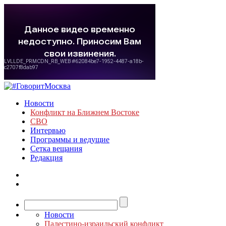
Новости
Конфликт на Ближнем Востоке
СВО
Интервью
Программы и ведущие
Сетка вещания
Редакция
Новости
Палестино-израильский конфликт