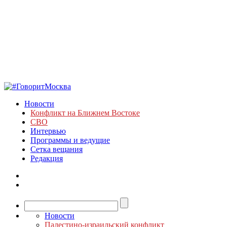
Новости
Конфликт на Ближнем Востоке
СВО
Интервью
Программы и ведущие
Сетка вещания
Редакция
Новости
Палестино-израильский конфликт