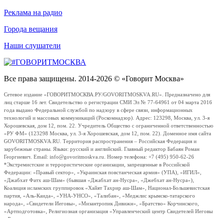
Реклама на радио
Города вещания
Наши слушатели
Все права защищены. 2014-2026 © «Говорит Москва»
Сетевое издание «ГОВОРИТМОСКВА.РУ/GOVORITMOSKVA.RU». Предназначено для
лиц старше 16 лет. Свидетельство о регистрации СМИ Эл № 77-64961 от 04 марта 2016
года выдано Федеральной службой по надзору в сфере связи, информационных
технологий и массовых коммуникаций (Роскомнадзор). Адрес: 123298, Москва, ул. 3-я
Хорошевская, дом 12, пом. 22. Учредитель Общество с ограниченной ответственностью
«РУ ФМ» (123298 Москва, ул. 3-я Хорошевская, дом 12, пом. 22). Доменное имя сайта
GOVORITMOSKVA.RU. Территория распространения – Российская Федерация и
зарубежные страны. Языки: русский и английский. Главный редактор Бабаян Роман
Георгиевич. Email: info@govoritmoskva.ru. Номер телефона: +7 (495) 950-62-26
*Экстремистские и террористические организации, запрещенные в Российской
Федерации: «Правый сектор», «Украинская повстанческая армия» (УПА), «ИГИЛ»,
«Джабхат Фатх аш-Шам» (бывшая «Джабхат ан-Нусра», «Джебхат ан-Нусра»),
Коалиция исламских группировок «Хайят Тахрир аш-Шам», Национал-Большевистская
партия, «Аль-Каида», «УНА-УНСО», «Талибан», «Меджлис крымско-татарского
народа», «Свидетели Иеговы», «Мизантропик Дивижн», «Братство» Корчинского,
«Артподготовка», Религиозная организация «Управленческий центр Свидетелей Иеговы