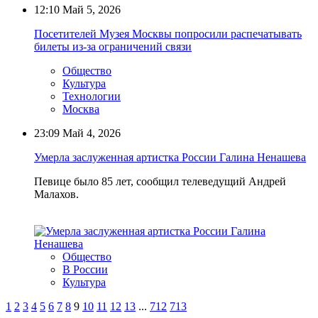
12:10
Май 5, 2026
Посетителей Музея Москвы попросили распечатывать
билеты из-за ограничений связи
Общество
Культура
Технологии
Москва
23:09
Май 4, 2026
Умерла заслуженная артистка России Галина Ненашева
Певице было 85 лет, сообщил телеведущий Андрей
Малахов.
Общество
В России
Культура
1
2
3
4
5
6
7
8
9
10
11
12
13
...
712
713