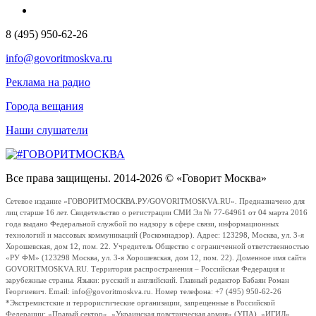
8 (495) 950-62-26
info@govoritmoskva.ru
Реклама на радио
Города вещания
Наши слушатели
Все права защищены. 2014-2026 © «Говорит Москва»
Сетевое издание «ГОВОРИТМОСКВА.РУ/GOVORITMOSKVA.RU». Предназначено для
лиц старше 16 лет. Свидетельство о регистрации СМИ Эл № 77-64961 от 04 марта 2016
года выдано Федеральной службой по надзору в сфере связи, информационных
технологий и массовых коммуникаций (Роскомнадзор). Адрес: 123298, Москва, ул. 3-я
Хорошевская, дом 12, пом. 22. Учредитель Общество с ограниченной ответственностью
«РУ ФМ» (123298 Москва, ул. 3-я Хорошевская, дом 12, пом. 22). Доменное имя сайта
GOVORITMOSKVA.RU. Территория распространения – Российская Федерация и
зарубежные страны. Языки: русский и английский. Главный редактор Бабаян Роман
Георгиевич. Email: info@govoritmoskva.ru. Номер телефона: +7 (495) 950-62-26
*Экстремистские и террористические организации, запрещенные в Российской
Федерации: «Правый сектор», «Украинская повстанческая армия» (УПА), «ИГИЛ»,