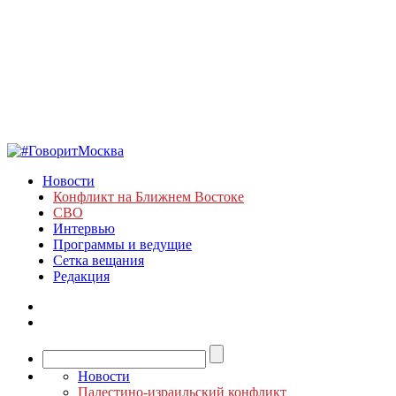
Новости
Конфликт на Ближнем Востоке
СВО
Интервью
Программы и ведущие
Сетка вещания
Редакция
Новости
Палестино-израильский конфликт