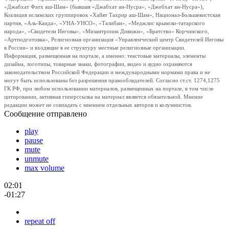
«Джабхат Фатх аш-Шам» (бывшая «Джабхат ан-Нусра», «Джебхат ан-Нусра»),
Коалиция исламских группировок «Хайят Тахрир аш-Шам», Национал-Большевистская
партия, «Аль-Каида», «УНА-УНСО», «Талибан», «Меджлис крымско-татарского
народа», «Свидетели Иеговы», «Мизантропик Дивижн», «Братство» Корчинского,
«Артподготовка», Религиозная организация «Управленческий центр Свидетелей Иеговы
в России» и входящие в ее структуру местные религиозные организации.
Информация, размещенная на портале, а именно: текстовые материалы, элементы
дизайна, логотипы, товарные знаки, фотографии, видео и аудио охраняются
законодательством Российской Федерации и международными нормами права и не
могут быть использованы без разрешения правообладателей. Согласно ст.ст. 1274,1275
ГК РФ, при любом использовании материалов, размещенных на портале, в том числе
цитировании, активная гиперссылка на материал является обязательной. Мнение
редакции может не совпадать с мнением отдельных авторов и колумнистов.
Сообщение отправлено
play
pause
mute
unmute
max volume
02:01
-01:27
repeat off