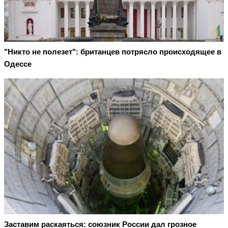
"Никто не полезет": британцев потрясло происходящее в
Одессе
Заставим раскаяться: союзник России дал грозное