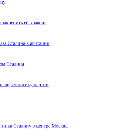
ину
закрепить её в законе
аза Сталина в агитации
том Сталина
ь людям логику партии
тника Сталину в центре Москвы