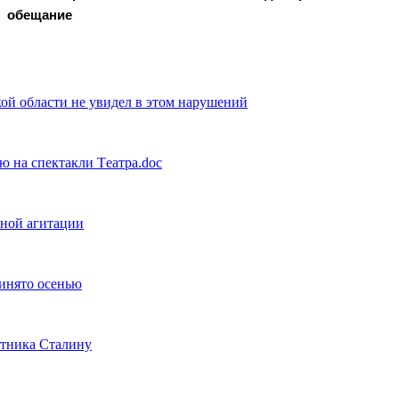
обещание
ой области не увидел в этом нарушений
ю на спектакли Tеатра.doc
рной агитации
инято осенью
ятника Сталину