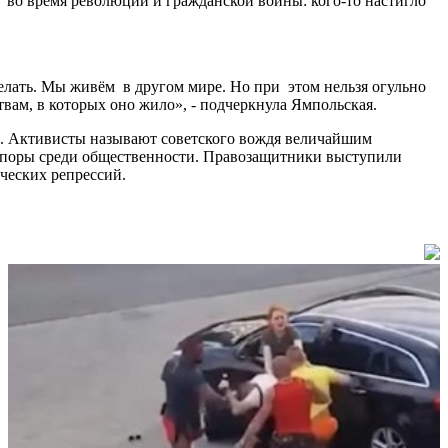
у во время революции и гражданской войны: кого-то настигло
делать. Мы живём в другом мире. Но при этом нельзя огульно
ствам, в которых оно жило», - подчеркнула Ямпольская.
а. Активисты называют советского вождя величайшим
 споры среди общественности. Правозащитники выступили
ических репрессий.