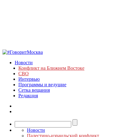
Новости
Конфликт на Ближнем Востоке
СВО
Интервью
Программы и ведущие
Сетка вещания
Редакция
Новости
Палестино-израильский конфликт