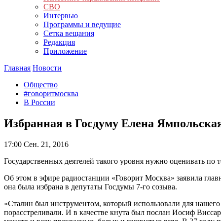
СВО
Интервью
Программы и ведущие
Сетка вещания
Редакция
Приложение
Главная
Новости
Общество
#говоритмосква
В России
Избранная в Госдуму Елена Ямпольская
17:00
Сен. 21, 2016
Государственных деятелей такого уровня нужно оценивать по т
Об этом в эфире радиостанции «Говорит Москва» заявила главн
она была избрана в депутаты Госдумы 7-го созыва.
«Сталин был инструментом, который использовали для нашего
порасстреливали. И в качестве кнута был послан Иосиф Виссар