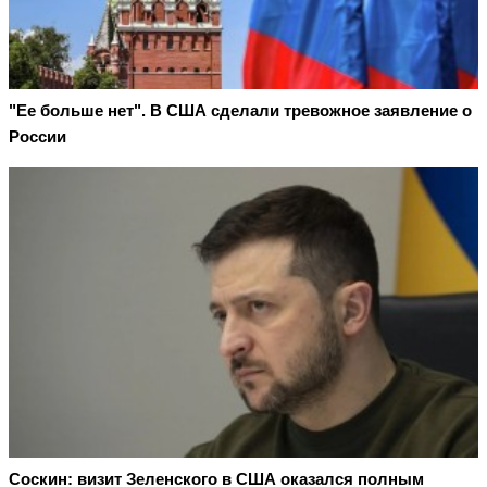
"Ее больше нет". В США сделали тревожное заявление о
России
Соскин: визит Зеленского в США оказался полным