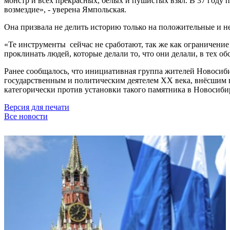
монстр и всех прекрасных, белых и пушистых взял. В 37 году
возмездие», - уверена Ямпольская.
Она призвала не делить историю только на положительные и н
«Те инструменты сейчас не сработают, так же как ограничени
проклинать людей, которые делали то, что они делали, в тех о
Ранее сообщалось, что инициативная группа жителей Новосиб
государственным и политическим деятелем XX века, внёсшим
категорически против установки такого памятника в Новосибир
Версия для печати
Все новости