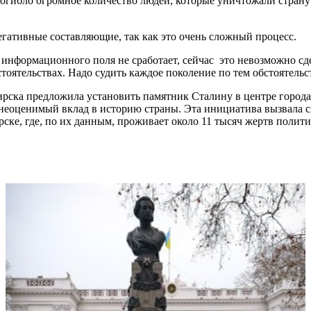
 погибло огромное количество людей, которые уничтожали стран
егативные составляющие, так как это очень сложный процесс.
е информационного поля не сработает, сейчас это невозможно с
бстоятельствах. Надо судить каждое поколение по тем обстоятель
ирска предложила установить памятник Сталину в центре город
 неоценимый вклад в историю страны. Эта инициатива вызвала
ске, где, по их данным, проживает около 11 тысяч жертв полит