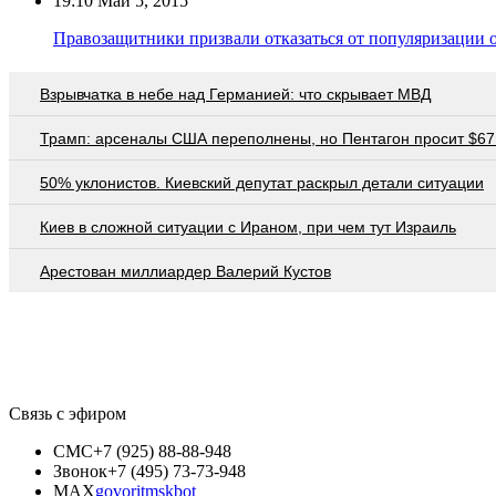
19:10
Май 5, 2015
Правозащитники призвали отказаться от популяризации 
Взрывчатка в небе над Германией: что скрывает МВД
Трамп: арсеналы США переполнены, но Пентагон просит $67
50% уклонистов. Киевский депутат раскрыл детали ситуации
Киев в сложной ситуации с Ираном, при чем тут Израиль
Арестован миллиардер Валерий Кустов
Связь с эфиром
СМС
+7 (925) 88-88-948
Звонок
+7 (495) 73-73-948
MAX
govoritmskbot