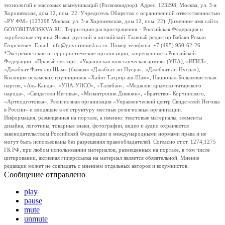
технологий и массовых коммуникаций (Роскомнадзор). Адрес: 123298, Москва, ул. 3-я
Хорошевская, дом 12, пом. 22. Учредитель Общество с ограниченной ответственностью
«РУ ФМ» (123298 Москва, ул. 3-я Хорошевская, дом 12, пом. 22). Доменное имя сайта
GOVORITMOSKVA.RU. Территория распространения – Российская Федерация и
зарубежные страны. Языки: русский и английский. Главный редактор Бабаян Роман
Георгиевич. Email: info@govoritmoskva.ru. Номер телефона: +7 (495) 950-62-26
*Экстремистские и террористические организации, запрещенные в Российской
Федерации: «Правый сектор», «Украинская повстанческая армия» (УПА), «ИГИЛ»,
«Джабхат Фатх аш-Шам» (бывшая «Джабхат ан-Нусра», «Джебхат ан-Нусра»),
Коалиция исламских группировок «Хайят Тахрир аш-Шам», Национал-Большевистская
партия, «Аль-Каида», «УНА-УНСО», «Талибан», «Меджлис крымско-татарского
народа», «Свидетели Иеговы», «Мизантропик Дивижн», «Братство» Корчинского,
«Артподготовка», Религиозная организация «Управленческий центр Свидетелей Иеговы
в России» и входящие в ее структуру местные религиозные организации.
Информация, размещенная на портале, а именно: текстовые материалы, элементы
дизайна, логотипы, товарные знаки, фотографии, видео и аудио охраняются
законодательством Российской Федерации и международными нормами права и не
могут быть использованы без разрешения правообладателей. Согласно ст.ст. 1274,1275
ГК РФ, при любом использовании материалов, размещенных на портале, в том числе
цитировании, активная гиперссылка на материал является обязательной. Мнение
редакции может не совпадать с мнением отдельных авторов и колумнистов.
Сообщение отправлено
play
pause
mute
unmute