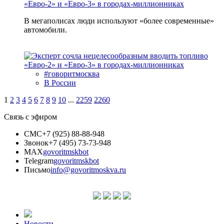
«Евро-2» и «Евро-3» в городах-миллионниках
В мегаполисах люди используют «более современные»
автомобили.
#говоритмосква
В России
1
2
3
4
5
6
7
8
9
10
...
2259
2260
Связь с эфиром
СМС
+7 (925) 88-88-948
Звонок
+7 (495) 73-73-948
MAX
govoritmskbot
Telegram
govoritmskbot
Письмо
info@govoritmoskva.ru
Новости