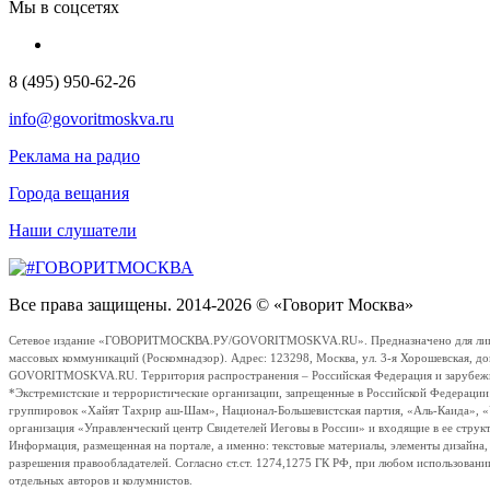
Мы в соцсетях
8 (495) 950-62-26
info@govoritmoskva.ru
Реклама на радио
Города вещания
Наши слушатели
Все права защищены. 2014-2026 © «Говорит Москва»
Сетевое издание «ГОВОРИТМОСКВА.РУ/GOVORITMOSKVA.RU». Предназначено для лиц стар
массовых коммуникаций (Роскомнадзор). Адрес: 123298, Москва, ул. 3-я Хорошевская, д
GOVORITMOSKVA.RU. Территория распространения – Российская Федерация и зарубежные с
*Экстремистские и террористические организации, запрещенные в Российской Федераци
группировок «Хайят Тахрир аш-Шам», Национал-Большевистская партия, «Аль-Каида», 
организация «Управленческий центр Свидетелей Иеговы в России» и входящие в ее струк
Информация, размещенная на портале, а именно: текстовые материалы, элементы дизайна
разрешения правообладателей. Согласно ст.ст. 1274,1275 ГК РФ, при любом использовани
отдельных авторов и колумнистов.