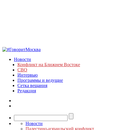
Новости
Конфликт на Ближнем Востоке
СВО
Интервью
Программы и ведущие
Сетка вещания
Редакция
Новости
Палестино-израильский конфликт