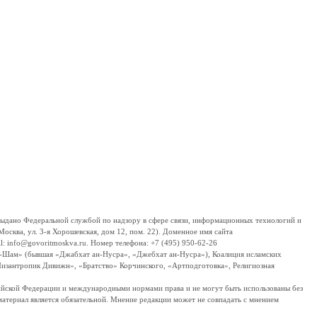
дано Федеральной службой по надзору в сфере связи, информационных технологий и
сква, ул. 3-я Хорошевская, дом 12, пом. 22). Доменное имя сайта
 info@govoritmoskva.ru. Номер телефона: +7 (495) 950-62-26
ш-Шам» (бывшая «Джабхат ан-Нусра», «Джебхат ан-Нусра»), Коалиция исламских
изантропик Дивижн», «Братство» Корчинского, «Артподготовка», Религиозная
ссийской Федерации и международными нормами права и не могут быть использованы без
материал является обязательной. Мнение редакции может не совпадать с мнением