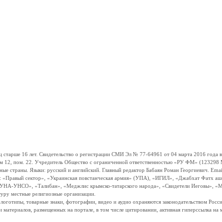
ше 16 лет. Свидетельство о регистрации СМИ Эл № 77-64961 от 04 марта 2016 года вы
ом 12, пом. 22. Учредитель Общество с ограниченной ответственностью «РУ ФМ» (123298 Мо
траны. Языки: русский и английский. Главный редактор Бабаян Роман Георгиевич. Email:
и: «Правый сектор», «Украинская повстанческая армия» (УПА), «ИГИЛ», «Джабхат Фатх а
«УНА-УНСО», «Талибан», «Меджлис крымско-татарского народа», «Свидетели Иеговы», «М
туру местные религиозные организации.
, логотипы, товарные знаки, фотографии, видео и аудио охраняются законодательством Ро
и материалов, размещенных на портале, в том числе цитировании, активная гиперссылка на 