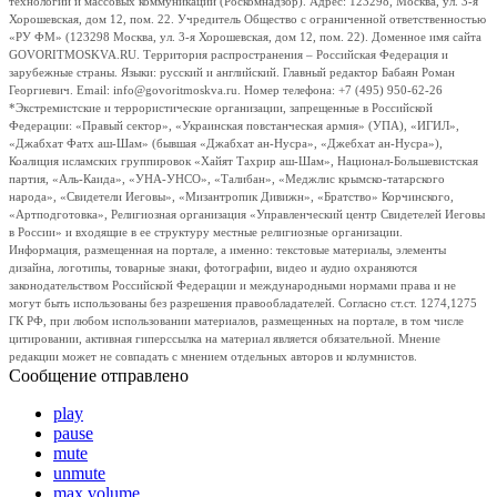
технологий и массовых коммуникаций (Роскомнадзор). Адрес: 123298, Москва, ул. 3-я
Хорошевская, дом 12, пом. 22. Учредитель Общество с ограниченной ответственностью
«РУ ФМ» (123298 Москва, ул. 3-я Хорошевская, дом 12, пом. 22). Доменное имя сайта
GOVORITMOSKVA.RU. Территория распространения – Российская Федерация и
зарубежные страны. Языки: русский и английский. Главный редактор Бабаян Роман
Георгиевич. Email: info@govoritmoskva.ru. Номер телефона: +7 (495) 950-62-26
*Экстремистские и террористические организации, запрещенные в Российской
Федерации: «Правый сектор», «Украинская повстанческая армия» (УПА), «ИГИЛ»,
«Джабхат Фатх аш-Шам» (бывшая «Джабхат ан-Нусра», «Джебхат ан-Нусра»),
Коалиция исламских группировок «Хайят Тахрир аш-Шам», Национал-Большевистская
партия, «Аль-Каида», «УНА-УНСО», «Талибан», «Меджлис крымско-татарского
народа», «Свидетели Иеговы», «Мизантропик Дивижн», «Братство» Корчинского,
«Артподготовка», Религиозная организация «Управленческий центр Свидетелей Иеговы
в России» и входящие в ее структуру местные религиозные организации.
Информация, размещенная на портале, а именно: текстовые материалы, элементы
дизайна, логотипы, товарные знаки, фотографии, видео и аудио охраняются
законодательством Российской Федерации и международными нормами права и не
могут быть использованы без разрешения правообладателей. Согласно ст.ст. 1274,1275
ГК РФ, при любом использовании материалов, размещенных на портале, в том числе
цитировании, активная гиперссылка на материал является обязательной. Мнение
редакции может не совпадать с мнением отдельных авторов и колумнистов.
Сообщение отправлено
play
pause
mute
unmute
max volume