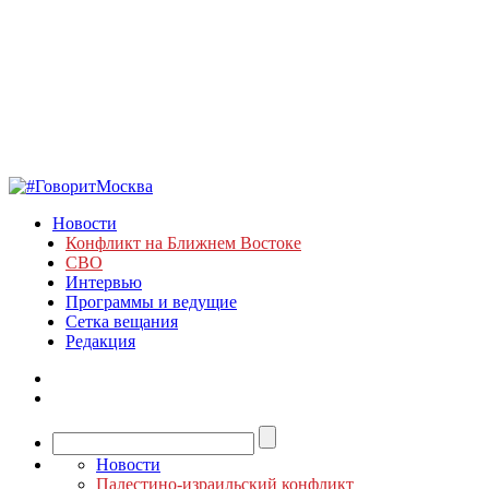
Новости
Конфликт на Ближнем Востоке
СВО
Интервью
Программы и ведущие
Сетка вещания
Редакция
Новости
Палестино-израильский конфликт