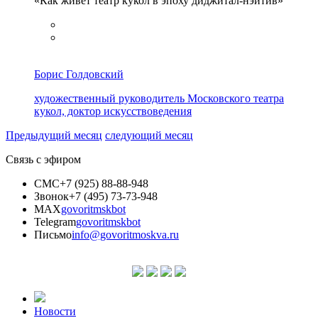
«Как живёт театр кукол в эпоху диджитал-нэйтив»
Борис Голдовский
художественный руководитель Московского театра
кукол, доктор искусствоведения
Предыдущий месяц
следующий месяц
Связь с эфиром
СМС
+7 (925) 88-88-948
Звонок
+7 (495) 73-73-948
MAX
govoritmskbot
Telegram
govoritmskbot
Письмо
info@govoritmoskva.ru
Новости