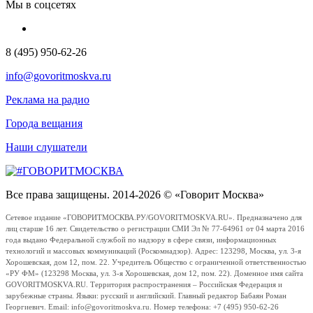
Мы в соцсетях
8 (495) 950-62-26
info@govoritmoskva.ru
Реклама на радио
Города вещания
Наши слушатели
Все права защищены. 2014-2026 © «Говорит Москва»
Сетевое издание «ГОВОРИТМОСКВА.РУ/GOVORITMOSKVA.RU». Предназначено для
лиц старше 16 лет. Свидетельство о регистрации СМИ Эл № 77-64961 от 04 марта 2016
года выдано Федеральной службой по надзору в сфере связи, информационных
технологий и массовых коммуникаций (Роскомнадзор). Адрес: 123298, Москва, ул. 3-я
Хорошевская, дом 12, пом. 22. Учредитель Общество с ограниченной ответственностью
«РУ ФМ» (123298 Москва, ул. 3-я Хорошевская, дом 12, пом. 22). Доменное имя сайта
GOVORITMOSKVA.RU. Территория распространения – Российская Федерация и
зарубежные страны. Языки: русский и английский. Главный редактор Бабаян Роман
Георгиевич. Email: info@govoritmoskva.ru. Номер телефона: +7 (495) 950-62-26