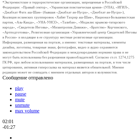
*Экстремистские и террористические организации, запрещенные в Российской
Федерации: «Правый сектор», «Украинская повстанческая армия» (УПА), «ИГИЛ»,
«Джабхат Фатх аш-Шам» (бывшая «Джабхат ан-Нусра», «Джебхат ан-Нусра»),
Коалиция исламских группировок «Хайят Тахрир аш-Шам», Национал-Большевистская
партия, «Аль-Каида», «УНА-УНСО», «Талибан», «Меджлис крымско-татарского
народа», «Свидетели Иеговы», «Мизантропик Дивижн», «Братство» Корчинского,
«Артподготовка», Религиозная организация «Управленческий центр Свидетелей Иеговы
в России» и входящие в ее структуру местные религиозные организации.
Информация, размещенная на портале, а именно: текстовые материалы, элементы
дизайна, логотипы, товарные знаки, фотографии, видео и аудио охраняются
законодательством Российской Федерации и международными нормами права и не
могут быть использованы без разрешения правообладателей. Согласно ст.ст. 1274,1275
ГК РФ, при любом использовании материалов, размещенных на портале, в том числе
цитировании, активная гиперссылка на материал является обязательной. Мнение
редакции может не совпадать с мнением отдельных авторов и колумнистов.
Сообщение отправлено
play
pause
mute
unmute
max volume
02:01
-01:27