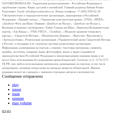
GOVORITMOSKVA.RU. Территория распространения – Российская Федерация и
зарубежные страны. Языки: русский и английский. Главный редактор Бабаян Роман
Георгиевич. Email: info@govoritmoskva.ru. Номер телефона: +7 (495) 950-62-26
*Экстремистские и террористические организации, запрещенные в Российской
Федерации: «Правый сектор», «Украинская повстанческая армия» (УПА), «ИГИЛ»,
«Джабхат Фатх аш-Шам» (бывшая «Джабхат ан-Нусра», «Джебхат ан-Нусра»),
Коалиция исламских группировок «Хайят Тахрир аш-Шам», Национал-Большевистская
партия, «Аль-Каида», «УНА-УНСО», «Талибан», «Меджлис крымско-татарского
народа», «Свидетели Иеговы», «Мизантропик Дивижн», «Братство» Корчинского,
«Артподготовка», Религиозная организация «Управленческий центр Свидетелей Иеговы
в России» и входящие в ее структуру местные религиозные организации.
Информация, размещенная на портале, а именно: текстовые материалы, элементы
дизайна, логотипы, товарные знаки, фотографии, видео и аудио охраняются
законодательством Российской Федерации и международными нормами права и не
могут быть использованы без разрешения правообладателей. Согласно ст.ст. 1274,1275
ГК РФ, при любом использовании материалов, размещенных на портале, в том числе
цитировании, активная гиперссылка на материал является обязательной. Мнение
редакции может не совпадать с мнением отдельных авторов и колумнистов.
Сообщение отправлено
play
pause
mute
unmute
max volume
02:01