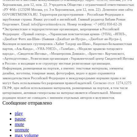
Хорошевская, дом 12, пом. 22. Учредитель Общество с ограниченной ответственностью
«РУ ФМ» (123298 Москва, ул. 3-я Хорошевская, дом 12, пом. 22). Доменное имя сайта
GOVORITMOSKVA.RU. Территория распространения – Российская Федерация и
зарубежные страны. Языки: русский и английский. Главный редактор Бабаян Роман
Георгиевич. Email: info@govoritmoskva.ru. Номер телефона: +7 (495) 950-62-26
*Экстремистские и террористические организации, запрещенные в Российской
Федерации: «Правый сектор», «Украинская повстанческая армия» (УПА), «ИГИЛ»,
«Джабхат Фатх аш-Шам» (бывшая «Джабхат ан-Нусра», «Джебхат ан-Нусра»),
Коалиция исламских группировок «Хайят Тахрир аш-Шам», Национал-Большевистская
партия, «Аль-Каида», «УНА-УНСО», «Талибан», «Меджлис крымско-татарского
народа», «Свидетели Иеговы», «Мизантропик Дивижн», «Братство» Корчинского,
«Артподготовка», Религиозная организация «Управленческий центр Свидетелей Иеговы
в России» и входящие в ее структуру местные религиозные организации.
Информация, размещенная на портале, а именно: текстовые материалы, элементы
дизайна, логотипы, товарные знаки, фотографии, видео и аудио охраняются
законодательством Российской Федерации и международными нормами права и не
могут быть использованы без разрешения правообладателей. Согласно ст.ст. 1274,1275
ГК РФ, при любом использовании материалов, размещенных на портале, в том числе
цитировании, активная гиперссылка на материал является обязательной. Мнение
редакции может не совпадать с мнением отдельных авторов и колумнистов.
Сообщение отправлено
play
pause
mute
unmute
max volume