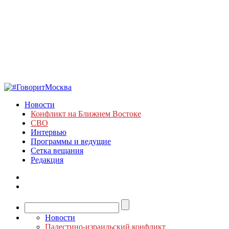
Новости
Конфликт на Ближнем Востоке
СВО
Интервью
Программы и ведущие
Сетка вещания
Редакция
Новости
Палестино-израильский конфликт