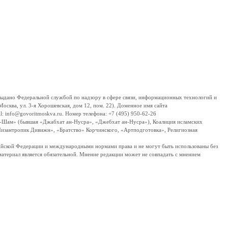
дано Федеральной службой по надзору в сфере связи, информационных технологий и
сква, ул. 3-я Хорошевская, дом 12, пом. 22). Доменное имя сайта
 info@govoritmoskva.ru. Номер телефона: +7 (495) 950-62-26
ш-Шам» (бывшая «Джабхат ан-Нусра», «Джебхат ан-Нусра»), Коалиция исламских
изантропик Дивижн», «Братство» Корчинского, «Артподготовка», Религиозная
ссийской Федерации и международными нормами права и не могут быть использованы без
материал является обязательной. Мнение редакции может не совпадать с мнением