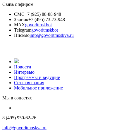
Связь с эфиром
СМС
+7 (925) 88-88-948
Звонок
+7 (495) 73-73-948
MAX
govoritmskbot
Telegram
govoritmskbot
Письмо
info@govoritmoskva.ru
Новости
Интервью
Программы и ведущие
Сетка вещания
Мобильное приложение
Мы в соцсетях
8 (495) 950-62-26
info@govoritmoskva.ru