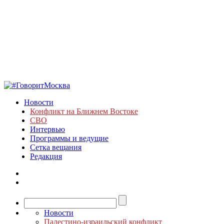
Новости
Конфликт на Ближнем Востоке
СВО
Интервью
Программы и ведущие
Сетка вещания
Редакция
Новости
Палестино-израильский конфликт