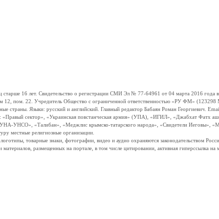
ше 16 лет. Свидетельство о регистрации СМИ Эл № 77-64961 от 04 марта 2016 года вы
ом 12, пом. 22. Учредитель Общество с ограниченной ответственностью «РУ ФМ» (123298 Мо
траны. Языки: русский и английский. Главный редактор Бабаян Роман Георгиевич. Email:
и: «Правый сектор», «Украинская повстанческая армия» (УПА), «ИГИЛ», «Джабхат Фатх а
«УНА-УНСО», «Талибан», «Меджлис крымско-татарского народа», «Свидетели Иеговы», «М
туру местные религиозные организации.
, логотипы, товарные знаки, фотографии, видео и аудио охраняются законодательством Ро
и материалов, размещенных на портале, в том числе цитировании, активная гиперссылка на 