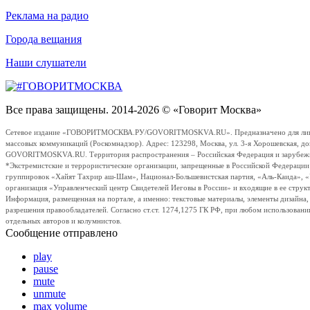
Реклама на радио
Города вещания
Наши слушатели
Все права защищены. 2014-2026 © «Говорит Москва»
Сетевое издание «ГОВОРИТМОСКВА.РУ/GOVORITMOSKVA.RU». Предназначено для лиц стар
массовых коммуникаций (Роскомнадзор). Адрес: 123298, Москва, ул. 3-я Хорошевская, д
GOVORITMOSKVA.RU. Территория распространения – Российская Федерация и зарубежные с
*Экстремистские и террористические организации, запрещенные в Российской Федераци
группировок «Хайят Тахрир аш-Шам», Национал-Большевистская партия, «Аль-Каида», 
организация «Управленческий центр Свидетелей Иеговы в России» и входящие в ее струк
Информация, размещенная на портале, а именно: текстовые материалы, элементы дизайна
разрешения правообладателей. Согласно ст.ст. 1274,1275 ГК РФ, при любом использовани
отдельных авторов и колумнистов.
Сообщение отправлено
play
pause
mute
unmute
max volume