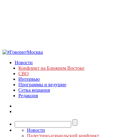
Новости
Конфликт на Ближнем Востоке
СВО
Интервью
Программы и ведущие
Сетка вещания
Редакция
Новости
Палестино-израильский конфликт