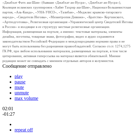
«Джабхат Фатх аш-Шам» (бывшая «Джабхат ан-Нусра», «Джебхат ан-Нусра»),
Коалиция исламских группировок «Хайят Тахрир аш-Шам», Национал-Большевистская
партия, «Аль-Каида», «УНА-УНСО», «Талибан», «Меджлис крымско-татарского
народа», «Свидетели Иеговы», «Мизантропик Дивижн», «Братство» Корчинского,
«Артподготовка», Религиозная организация «Управленческий центр Свидетелей Иеговы
в России» и входящие в ее структуру местные религиозные организации.
Информация, размещенная на портале, а именно: текстовые материалы, элементы
дизайна, логотипы, товарные знаки, фотографии, видео и аудио охраняются
законодательством Российской Федерации и международными нормами права и не
могут быть использованы без разрешения правообладателей. Согласно ст.ст. 1274,1275
ГК РФ, при любом использовании материалов, размещенных на портале, в том числе
цитировании, активная гиперссылка на материал является обязательной. Мнение
редакции может не совпадать с мнением отдельных авторов и колумнистов.
Сообщение отправлено
play
pause
mute
unmute
max volume
02:01
-01:27
repeat off