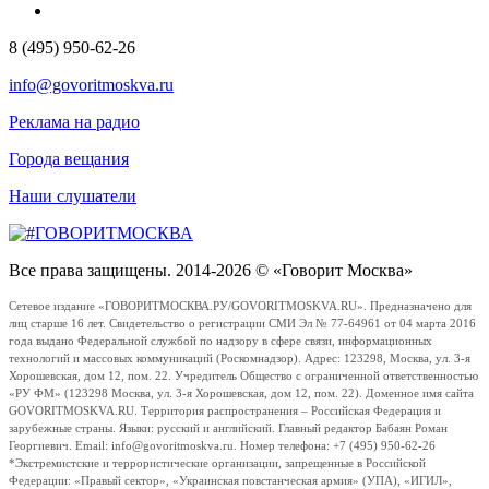
8 (495) 950-62-26
info@govoritmoskva.ru
Реклама на радио
Города вещания
Наши слушатели
Все права защищены. 2014-2026 © «Говорит Москва»
Сетевое издание «ГОВОРИТМОСКВА.РУ/GOVORITMOSKVA.RU». Предназначено для
лиц старше 16 лет. Свидетельство о регистрации СМИ Эл № 77-64961 от 04 марта 2016
года выдано Федеральной службой по надзору в сфере связи, информационных
технологий и массовых коммуникаций (Роскомнадзор). Адрес: 123298, Москва, ул. 3-я
Хорошевская, дом 12, пом. 22. Учредитель Общество с ограниченной ответственностью
«РУ ФМ» (123298 Москва, ул. 3-я Хорошевская, дом 12, пом. 22). Доменное имя сайта
GOVORITMOSKVA.RU. Территория распространения – Российская Федерация и
зарубежные страны. Языки: русский и английский. Главный редактор Бабаян Роман
Георгиевич. Email: info@govoritmoskva.ru. Номер телефона: +7 (495) 950-62-26
*Экстремистские и террористические организации, запрещенные в Российской
Федерации: «Правый сектор», «Украинская повстанческая армия» (УПА), «ИГИЛ»,