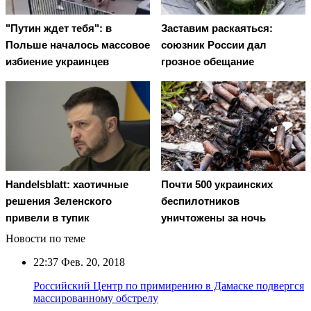
"Путин ждет тебя": в
Заставим раскаяться:
Польше началось массовое
союзник России дал
избиение украинцев
грозное обещание
Handelsblatt: хаотичные
Почти 500 украинских
решения Зеленского
беспилотников
привели в тупик
уничтожены за ночь
Новости по теме
22:37
Фев. 20, 2018
Российский Центр по примирению в Дамаске подвергся
массированному обстрелу