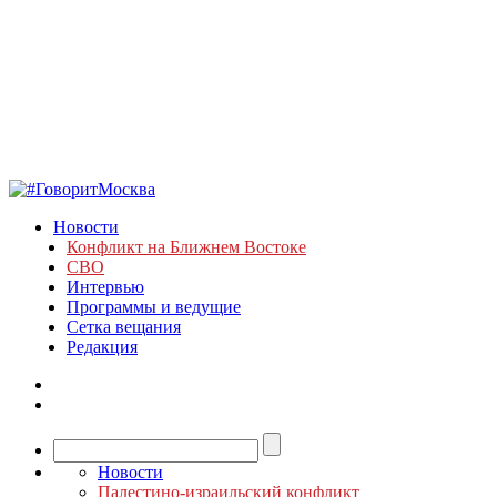
Новости
Конфликт на Ближнем Востоке
СВО
Интервью
Программы и ведущие
Сетка вещания
Редакция
Новости
Палестино-израильский конфликт