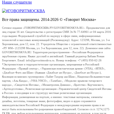
Наши слушатели
Все права защищены. 2014-2026 © «Говорит Москва»
Сетевое издание «ГОВОРИТМОСКВА.РУ/GOVORITMOSKVA.RU». Предназначено для
лиц старше 16 лет. Свидетельство о регистрации СМИ Эл № 77-64961 от 04 марта 2016
года выдано Федеральной службой по надзору в сфере связи, информационных
технологий и массовых коммуникаций (Роскомнадзор). Адрес: 123298, Москва, ул. 3-я
Хорошевская, дом 12, пом. 22. Учредитель Общество с ограниченной ответственностью
«РУ ФМ» (123298 Москва, ул. 3-я Хорошевская, дом 12, пом. 22). Доменное имя сайта
GOVORITMOSKVA.RU. Территория распространения – Российская Федерация и
зарубежные страны. Языки: русский и английский. Главный редактор Бабаян Роман
Георгиевич. Email: info@govoritmoskva.ru. Номер телефона: +7 (495) 950-62-26
*Экстремистские и террористические организации, запрещенные в Российской
Федерации: «Правый сектор», «Украинская повстанческая армия» (УПА), «ИГИЛ»,
«Джабхат Фатх аш-Шам» (бывшая «Джабхат ан-Нусра», «Джебхат ан-Нусра»),
Коалиция исламских группировок «Хайят Тахрир аш-Шам», Национал-Большевистская
партия, «Аль-Каида», «УНА-УНСО», «Талибан», «Меджлис крымско-татарского
народа», «Свидетели Иеговы», «Мизантропик Дивижн», «Братство» Корчинского,
«Артподготовка», Религиозная организация «Управленческий центр Свидетелей Иеговы
в России» и входящие в ее структуру местные религиозные организации.
Информация, размещенная на портале, а именно: текстовые материалы, элементы
дизайна, логотипы, товарные знаки, фотографии, видео и аудио охраняются
законодательством Российской Федерации и международными нормами права и не
могут быть использованы без разрешения правообладателей. Согласно ст.ст. 1274,1275
ГК РФ, при любом использовании материалов, размещенных на портале, в том числе