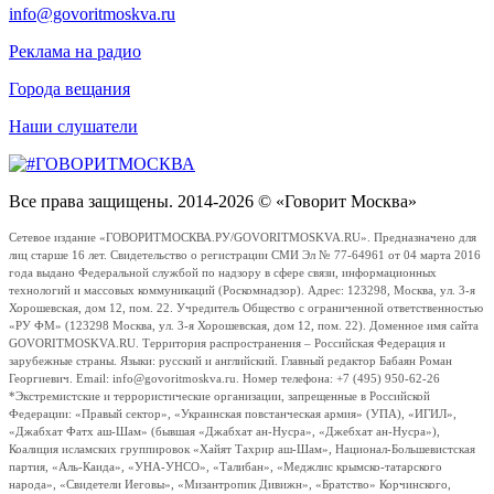
info@govoritmoskva.ru
Реклама на радио
Города вещания
Наши слушатели
Все права защищены. 2014-2026 © «Говорит Москва»
Сетевое издание «ГОВОРИТМОСКВА.РУ/GOVORITMOSKVA.RU». Предназначено для
лиц старше 16 лет. Свидетельство о регистрации СМИ Эл № 77-64961 от 04 марта 2016
года выдано Федеральной службой по надзору в сфере связи, информационных
технологий и массовых коммуникаций (Роскомнадзор). Адрес: 123298, Москва, ул. 3-я
Хорошевская, дом 12, пом. 22. Учредитель Общество с ограниченной ответственностью
«РУ ФМ» (123298 Москва, ул. 3-я Хорошевская, дом 12, пом. 22). Доменное имя сайта
GOVORITMOSKVA.RU. Территория распространения – Российская Федерация и
зарубежные страны. Языки: русский и английский. Главный редактор Бабаян Роман
Георгиевич. Email: info@govoritmoskva.ru. Номер телефона: +7 (495) 950-62-26
*Экстремистские и террористические организации, запрещенные в Российской
Федерации: «Правый сектор», «Украинская повстанческая армия» (УПА), «ИГИЛ»,
«Джабхат Фатх аш-Шам» (бывшая «Джабхат ан-Нусра», «Джебхат ан-Нусра»),
Коалиция исламских группировок «Хайят Тахрир аш-Шам», Национал-Большевистская
партия, «Аль-Каида», «УНА-УНСО», «Талибан», «Меджлис крымско-татарского
народа», «Свидетели Иеговы», «Мизантропик Дивижн», «Братство» Корчинского,