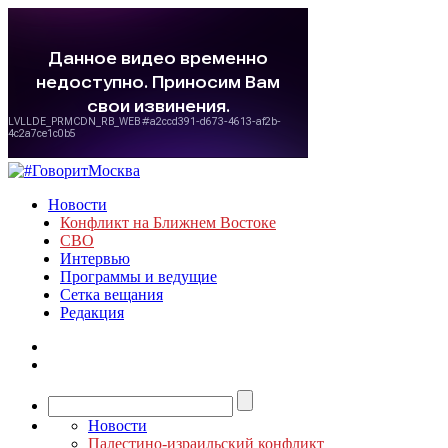
Новости
Конфликт на Ближнем Востоке
СВО
Интервью
Программы и ведущие
Сетка вещания
Редакция
Новости
Палестино-израильский конфликт