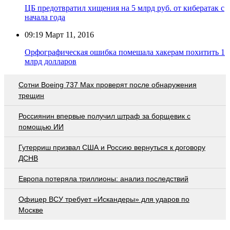
ЦБ предотвратил хищения на 5 млрд руб. от кибератак с
начала года
09:19
Март 11, 2016
Орфографическая ошибка помешала хакерам похитить 1
млрд долларов
Сотни Boeing 737 Max проверят после обнаружения
трещин
Россиянин впервые получил штраф за борщевик с
помощью ИИ
Гутерриш призвал США и Россию вернуться к договору
ДСНВ
Европа потеряла триллионы: анализ последствий
Офицер ВСУ требует «Искандеры» для ударов по
Москве