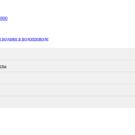
 800
и водами в водопроводе
оты