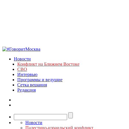
Новости
Конфликт на Ближнем Востоке
СВО
Интервью
Программы и ведущие
Сетка вещания
Редакция
Новости
Палестино-израильский конфликт