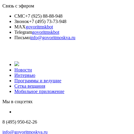
Связь с эфиром
СМС
+7 (925) 88-88-948
Звонок
+7 (495) 73-73-948
MAX
govoritmskbot
Telegram
govoritmskbot
Письмо
info@govoritmoskva.ru
Новости
Интервью
Программы и ведущие
Сетка вещания
Мобильное приложение
Мы в соцсетях
8 (495) 950-62-26
info@govoritmoskva.ru