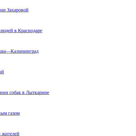
рии Захаровой
 людей в Краснодаре
осква—Калининград
ой
ении собак в Лыткарине
ным газом
й жителей