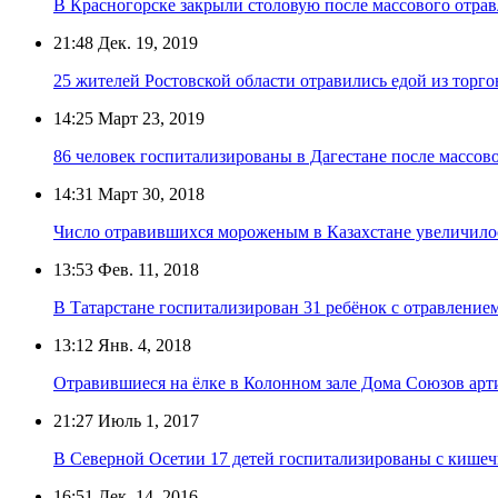
В Красногорске закрыли столовую после массового отра
21:48
Дек. 19, 2019
25 жителей Ростовской области отравились едой из торго
14:25
Март 23, 2019
86 человек госпитализированы в Дагестане после массов
14:31
Март 30, 2018
Число отравившихся мороженым в Казахстане увеличилос
13:53
Фев. 11, 2018
В Татарстане госпитализирован 31 ребёнок с отравление
13:12
Янв. 4, 2018
Отравившиеся на ёлке в Колонном зале Дома Союзов арти
21:27
Июль 1, 2017
В Северной Осетии 17 детей госпитализированы с кише
16:51
Дек. 14, 2016