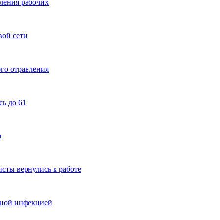
вления рабочих
вой сети
ого отравления
ь до 61
м
сты вернулись к работе
чной инфекцией