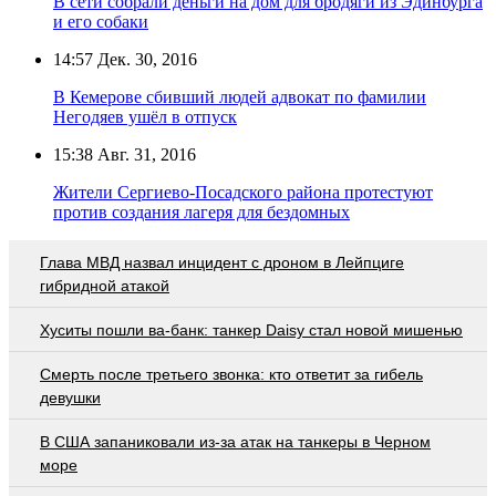
В сети собрали деньги на дом для бродяги из Эдинбурга
и его собаки
14:57
Дек. 30, 2016
В Кемерове сбивший людей адвокат по фамилии
Негодяев ушёл в отпуск
15:38
Авг. 31, 2016
Жители Сергиево‐Посадского района протестуют
против создания лагеря для бездомных
Глава МВД назвал инцидент с дроном в Лейпциге
гибридной атакой
Хуситы пошли ва-банк: танкер Daisy стал новой мишенью
Смерть после третьего звонка: кто ответит за гибель
девушки
В США запаниковали из-за атак на танкеры в Черном
море