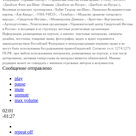
«Джабхат Фатх аш-Шам» (бывшая «Джабхат ан-Нусра», «Джебхат ан-Нусра»),
Коалиция исламских группировок «Хайят Тахрир аш-Шам», Национал-Большевистская
партия, «Аль-Каида», «УНА-УНСО», «Талибан», «Меджлис крымско-татарского
народа», «Свидетели Иеговы», «Мизантропик Дивижн», «Братство» Корчинского,
«Артподготовка», Религиозная организация «Управленческий центр Свидетелей Иеговы
в России» и входящие в ее структуру местные религиозные организации.
Информация, размещенная на портале, а именно: текстовые материалы, элементы
дизайна, логотипы, товарные знаки, фотографии, видео и аудио охраняются
законодательством Российской Федерации и международными нормами права и не
могут быть использованы без разрешения правообладателей. Согласно ст.ст. 1274,1275
ГК РФ, при любом использовании материалов, размещенных на портале, в том числе
цитировании, активная гиперссылка на материал является обязательной. Мнение
редакции может не совпадать с мнением отдельных авторов и колумнистов.
Сообщение отправлено
play
pause
mute
unmute
max volume
02:01
-01:27
repeat off