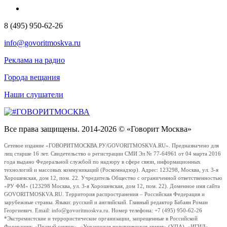
8 (495) 950-62-26
info@govoritmoskva.ru
Реклама на радио
Города вещания
Наши слушатели
Все права защищены. 2014-2026 © «Говорит Москва»
Сетевое издание «ГОВОРИТМОСКВА.РУ/GOVORITMOSKVA.RU». Предназначено для
лиц старше 16 лет. Свидетельство о регистрации СМИ Эл № 77-64961 от 04 марта 2016
года выдано Федеральной службой по надзору в сфере связи, информационных
технологий и массовых коммуникаций (Роскомнадзор). Адрес: 123298, Москва, ул. 3-я
Хорошевская, дом 12, пом. 22. Учредитель Общество с ограниченной ответственностью
«РУ ФМ» (123298 Москва, ул. 3-я Хорошевская, дом 12, пом. 22). Доменное имя сайта
GOVORITMOSKVA.RU. Территория распространения – Российская Федерация и
зарубежные страны. Языки: русский и английский. Главный редактор Бабаян Роман
Георгиевич. Email: info@govoritmoskva.ru. Номер телефона: +7 (495) 950-62-26
*Экстремистские и террористические организации, запрещенные в Российской
Федерации: «Правый сектор», «Украинская повстанческая армия» (УПА), «ИГИЛ»,