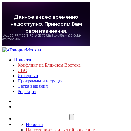
Новости
Конфликт на Ближнем Востоке
СВО
Интервью
Программы и ведущие
Сетка вещания
Редакция
Новости
Палестино-израильский конфликт