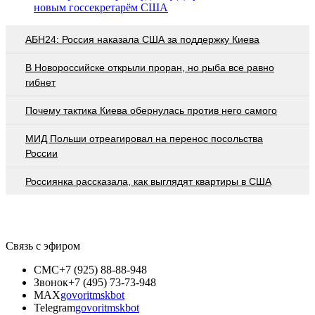
новым госсекретарём США
АБН24: Россия наказала США за поддержку Киева
В Новороссийске открыли проран, но рыба все равно
гибнет
Почему тактика Киева обернулась против него самого
МИД Польши отреагировал на перенос посольства
России
Россиянка рассказала, как выглядят квартиры в США
Связь с эфиром
СМС
+7 (925) 88-88-948
Звонок
+7 (495) 73-73-948
MAX
govoritmskbot
Telegram
govoritmskbot