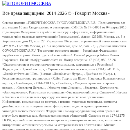
Все права защищены. 2014-2026 © «Говорит Москва»
Сетевое издание «ГОВОРИТМОСКВА.РУ/GOVORITMOSKVA.RU». Предназначено для
лиц старше 16 лет. Свидетельство о регистрации СМИ Эл № 77-64961 от 04 марта 2016
года выдано Федеральной службой по надзору в сфере связи, информационных
технологий и массовых коммуникаций (Роскомнадзор). Адрес: 123298, Москва, ул. 3-я
Хорошевская, дом 12, пом. 22. Учредитель Общество с ограниченной ответственностью
«РУ ФМ» (123298 Москва, ул. 3-я Хорошевская, дом 12, пом. 22). Доменное имя сайта
GOVORITMOSKVA.RU. Территория распространения – Российская Федерация и
зарубежные страны. Языки: русский и английский. Главный редактор Бабаян Роман
Георгиевич. Email: info@govoritmoskva.ru. Номер телефона: +7 (495) 950-62-26
*Экстремистские и террористические организации, запрещенные в Российской
Федерации: «Правый сектор», «Украинская повстанческая армия» (УПА), «ИГИЛ»,
«Джабхат Фатх аш-Шам» (бывшая «Джабхат ан-Нусра», «Джебхат ан-Нусра»),
Коалиция исламских группировок «Хайят Тахрир аш-Шам», Национал-Большевистская
партия, «Аль-Каида», «УНА-УНСО», «Талибан», «Меджлис крымско-татарского
народа», «Свидетели Иеговы», «Мизантропик Дивижн», «Братство» Корчинского,
«Артподготовка», Религиозная организация «Управленческий центр Свидетелей Иеговы
в России» и входящие в ее структуру местные религиозные организации.
Информация, размещенная на портале, а именно: текстовые материалы, элементы
дизайна, логотипы, товарные знаки, фотографии, видео и аудио охраняются
законодательством Российской Федерации и международными нормами права и не
могут быть использованы без разрешения правообладателей. Согласно ст.ст. 1274,1275
ГК РФ, при любом использовании материалов, размещенных на портале, в том числе
цитировании, активная гиперссылка на материал является обязательной. Мнение
редакции может не совпадать с мнением отдельных авторов и колумнистов.