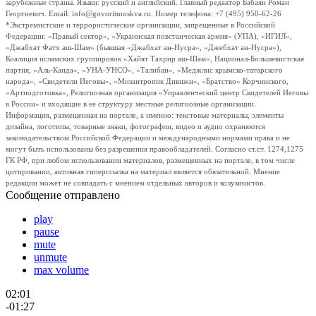
зарубежные страны. Языки: русский и английский. Главный редактор Бабаян Роман
Георгиевич. Email: info@govoritmoskva.ru. Номер телефона: +7 (495) 950-62-26
*Экстремистские и террористические организации, запрещенные в Российской
Федерации: «Правый сектор», «Украинская повстанческая армия» (УПА), «ИГИЛ»,
«Джабхат Фатх аш-Шам» (бывшая «Джабхат ан-Нусра», «Джебхат ан-Нусра»),
Коалиция исламских группировок «Хайят Тахрир аш-Шам», Национал-Большевистская
партия, «Аль-Каида», «УНА-УНСО», «Талибан», «Меджлис крымско-татарского
народа», «Свидетели Иеговы», «Мизантропик Дивижн», «Братство» Корчинского,
«Артподготовка», Религиозная организация «Управленческий центр Свидетелей Иеговы
в России» и входящие в ее структуру местные религиозные организации.
Информация, размещенная на портале, а именно: текстовые материалы, элементы
дизайна, логотипы, товарные знаки, фотографии, видео и аудио охраняются
законодательством Российской Федерации и международными нормами права и не
могут быть использованы без разрешения правообладателей. Согласно ст.ст. 1274,1275
ГК РФ, при любом использовании материалов, размещенных на портале, в том числе
цитировании, активная гиперссылка на материал является обязательной. Мнение
редакции может не совпадать с мнением отдельных авторов и колумнистов.
Сообщение отправлено
play
pause
mute
unmute
max volume
02:01
-01:27