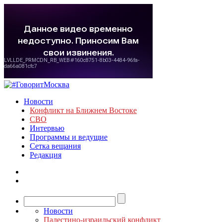
Новости
Конфликт на Ближнем Востоке
СВО
Интервью
Программы и ведущие
Сетка вещания
Редакция
Новости
Палестино-израильский конфликт