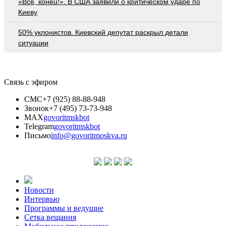
«Все, конец!». В США заявили о критическом ударе по
Киеву
50% уклонистов. Киевский депутат раскрыл детали
ситуации
Связь с эфиром
СМС
+7 (925) 88-88-948
Звонок
+7 (495) 73-73-948
MAX
govoritmskbot
Telegram
govoritmskbot
Письмо
info@govoritmoskva.ru
Новости
Интервью
Программы и ведущие
Сетка вещания