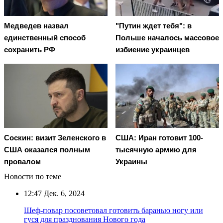
Медведев назвал
"Путин ждет тебя": в
единственный способ
Польше началось массовое
сохранить РФ
избиение украинцев
Соскин: визит Зеленского в
США: Иран готовит 100-
США оказался полным
тысячную армию для
провалом
Украины
Новости по теме
12:47
Дек. 6, 2024
Шеф-повар посоветовал готовить баранью ногу или
гуся для празднования Нового года