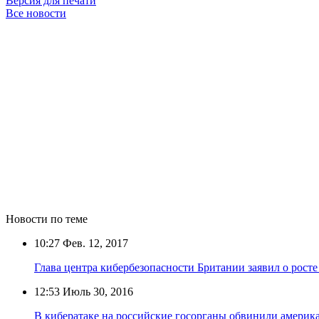
Версия для печати
Все новости
Новости по теме
10:27
Фев. 12, 2017
Глава центра кибербезопасности Британии заявил о росте
12:53
Июль 30, 2016
В кибератаке на российские госорганы обвинили америк