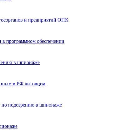
госорганов и предприятий ОПК
ти в программном обеспечении
инению в шпионаже
анным в РФ литовцем
Ф по подозрению в шпионаже
шпионаже