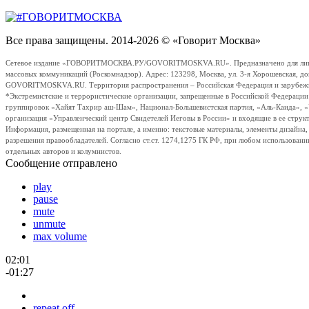
Все права защищены. 2014-2026 © «Говорит Москва»
Сетевое издание «ГОВОРИТМОСКВА.РУ/GOVORITMOSKVA.RU». Предназначено для лиц стар
массовых коммуникаций (Роскомнадзор). Адрес: 123298, Москва, ул. 3-я Хорошевская, д
GOVORITMOSKVA.RU. Территория распространения – Российская Федерация и зарубежные с
*Экстремистские и террористические организации, запрещенные в Российской Федераци
группировок «Хайят Тахрир аш-Шам», Национал-Большевистская партия, «Аль-Каида», 
организация «Управленческий центр Свидетелей Иеговы в России» и входящие в ее струк
Информация, размещенная на портале, а именно: текстовые материалы, элементы дизайна
разрешения правообладателей. Согласно ст.ст. 1274,1275 ГК РФ, при любом использовани
отдельных авторов и колумнистов.
Сообщение отправлено
play
pause
mute
unmute
max volume
02:01
-01:27
repeat off