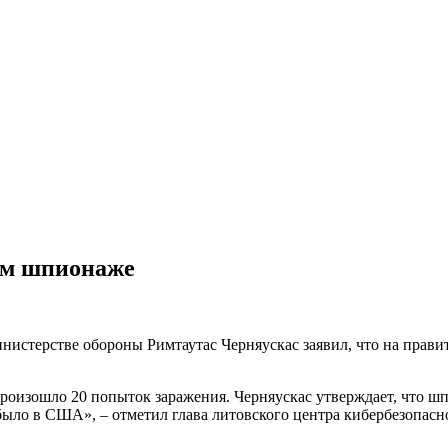
ом шпионаже
инистерстве обороны Римтаутас Черняускас заявил, что на пра
ы произошло 20 попыток заражения. Черняускас утверждает, что
 было в США», – отметил глава литовского центра кибербезопасн