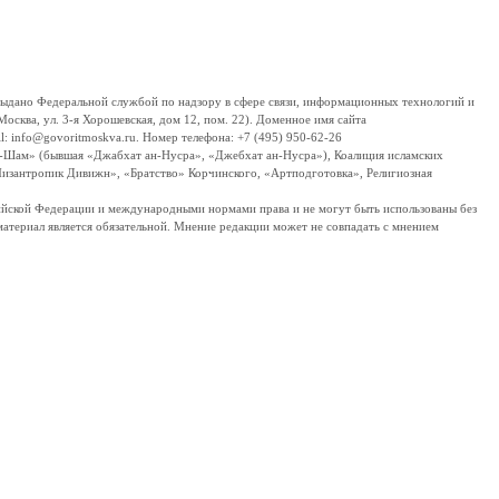
дано Федеральной службой по надзору в сфере связи, информационных технологий и
сква, ул. 3-я Хорошевская, дом 12, пом. 22). Доменное имя сайта
 info@govoritmoskva.ru. Номер телефона: +7 (495) 950-62-26
ш-Шам» (бывшая «Джабхат ан-Нусра», «Джебхат ан-Нусра»), Коалиция исламских
изантропик Дивижн», «Братство» Корчинского, «Артподготовка», Религиозная
ссийской Федерации и международными нормами права и не могут быть использованы без
материал является обязательной. Мнение редакции может не совпадать с мнением