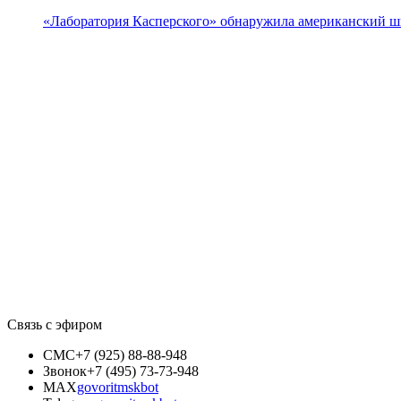
«Лаборатория Касперского» обнаружила американский 
Связь с эфиром
СМС
+7 (925) 88-88-948
Звонок
+7 (495) 73-73-948
MAX
govoritmskbot