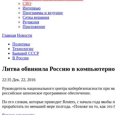
СВО
Интервью
Программы и ведущие
Сетка вещания
Редакция
Приложение
Главная
Новости
Политика
Технологии
Бывший СССР
В России
Литва обвинила Россию в компьютерн
22:35
Дек. 22, 2016
Руководитель национального центра кибербезопасности при м
российское шпионское программное обеспечение.
По его словам, которые приводит Reuters, с начала года якоб
проработать по меньшей мере полгода. «Похоже на то, как это