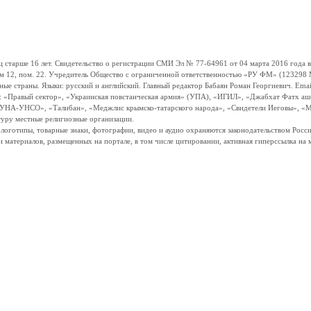
ше 16 лет. Свидетельство о регистрации СМИ Эл № 77-64961 от 04 марта 2016 года вы
ом 12, пом. 22. Учредитель Общество с ограниченной ответственностью «РУ ФМ» (123298 Мо
траны. Языки: русский и английский. Главный редактор Бабаян Роман Георгиевич. Email:
и: «Правый сектор», «Украинская повстанческая армия» (УПА), «ИГИЛ», «Джабхат Фатх а
«УНА-УНСО», «Талибан», «Меджлис крымско-татарского народа», «Свидетели Иеговы», «М
туру местные религиозные организации.
, логотипы, товарные знаки, фотографии, видео и аудио охраняются законодательством Ро
и материалов, размещенных на портале, в том числе цитировании, активная гиперссылка на 