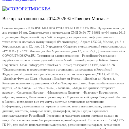
Все права защищены. 2014-2026 © «Говорит Москва»
Сетевое издание «ГОВОРИТМОСКВА.РУ/GOVORITMOSKVA.RU». Предназначено для
лиц старше 16 лет. Свидетельство о регистрации СМИ Эл № 77-64961 от 04 марта 2016
года выдано Федеральной службой по надзору в сфере связи, информационных
технологий и массовых коммуникаций (Роскомнадзор). Адрес: 123298, Москва, ул. 3-я
Хорошевская, дом 12, пом. 22. Учредитель Общество с ограниченной ответственностью
«РУ ФМ» (123298 Москва, ул. 3-я Хорошевская, дом 12, пом. 22). Доменное имя сайта
GOVORITMOSKVA.RU. Территория распространения – Российская Федерация и
зарубежные страны. Языки: русский и английский. Главный редактор Бабаян Роман
Георгиевич. Email: info@govoritmoskva.ru. Номер телефона: +7 (495) 950-62-26
*Экстремистские и террористические организации, запрещенные в Российской
Федерации: «Правый сектор», «Украинская повстанческая армия» (УПА), «ИГИЛ»,
«Джабхат Фатх аш-Шам» (бывшая «Джабхат ан-Нусра», «Джебхат ан-Нусра»),
Коалиция исламских группировок «Хайят Тахрир аш-Шам», Национал-Большевистская
партия, «Аль-Каида», «УНА-УНСО», «Талибан», «Меджлис крымско-татарского
народа», «Свидетели Иеговы», «Мизантропик Дивижн», «Братство» Корчинского,
«Артподготовка», Религиозная организация «Управленческий центр Свидетелей Иеговы
в России» и входящие в ее структуру местные религиозные организации.
Информация, размещенная на портале, а именно: текстовые материалы, элементы
дизайна, логотипы, товарные знаки, фотографии, видео и аудио охраняются
законодательством Российской Федерации и международными нормами права и не
могут быть использованы без разрешения правообладателей. Согласно ст.ст. 1274,1275
ГК РФ, при любом использовании материалов, размещенных на портале, в том числе