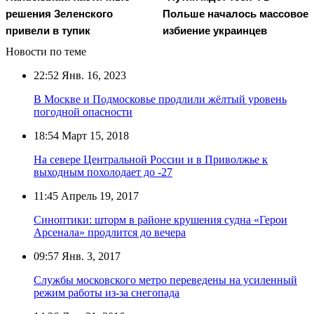
решения Зеленского
Польше началось массовое
привели в тупик
избиение украинцев
Новости по теме
22:52
Янв. 16, 2023
В Москве и Подмосковье продлили жёлтый уровень
погодной опасности
18:54
Март 15, 2018
На севере Центральной России и в Приволжье к
выходным похолодает до -27
11:45
Апрель 19, 2017
Синоптики: шторм в районе крушения судна «Герои
Арсенала» продлится до вечера
09:57
Янв. 3, 2017
Службы московского метро переведены на усиленный
режим работы из-за снегопада