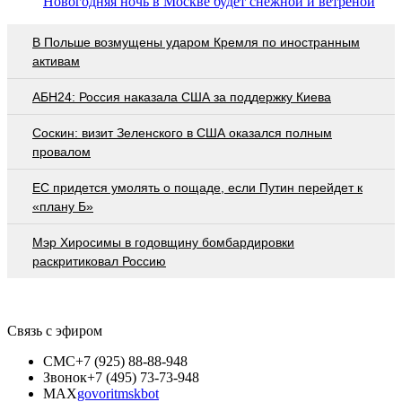
Новогодняя ночь в Москве будет снежной и ветреной
В Польше возмущены ударом Кремля по иностранным
активам
АБН24: Россия наказала США за поддержку Киева
Соскин: визит Зеленского в США оказался полным
провалом
EC придется умолять о пощаде, если Путин перейдет к
«плану Б»
Мэр Хиросимы в годовщину бомбардировки
раскритиковал Россию
Связь с эфиром
СМС
+7 (925) 88-88-948
Звонок
+7 (495) 73-73-948
MAX
govoritmskbot