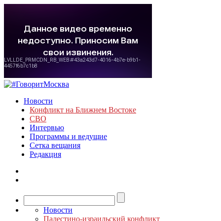
Новости
Конфликт на Ближнем Востоке
СВО
Интервью
Программы и ведущие
Сетка вещания
Редакция
Новости
Палестино-израильский конфликт