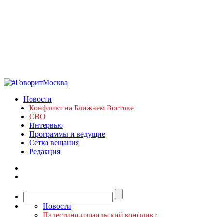
Новости
Конфликт на Ближнем Востоке
СВО
Интервью
Программы и ведущие
Сетка вещания
Редакция
Новости
Палестино-израильский конфликт