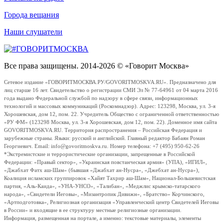
Города вещания
Наши слушатели
Все права защищены. 2014-2026 © «Говорит Москва»
Сетевое издание «ГОВОРИТМОСКВА.РУ/GOVORITMOSKVA.RU». Предназначено для
лиц старше 16 лет. Свидетельство о регистрации СМИ Эл № 77-64961 от 04 марта 2016
года выдано Федеральной службой по надзору в сфере связи, информационных
технологий и массовых коммуникаций (Роскомнадзор). Адрес: 123298, Москва, ул. 3-я
Хорошевская, дом 12, пом. 22. Учредитель Общество с ограниченной ответственностью
«РУ ФМ» (123298 Москва, ул. 3-я Хорошевская, дом 12, пом. 22). Доменное имя сайта
GOVORITMOSKVA.RU. Территория распространения – Российская Федерация и
зарубежные страны. Языки: русский и английский. Главный редактор Бабаян Роман
Георгиевич. Email: info@govoritmoskva.ru. Номер телефона: +7 (495) 950-62-26
*Экстремистские и террористические организации, запрещенные в Российской
Федерации: «Правый сектор», «Украинская повстанческая армия» (УПА), «ИГИЛ»,
«Джабхат Фатх аш-Шам» (бывшая «Джабхат ан-Нусра», «Джебхат ан-Нусра»),
Коалиция исламских группировок «Хайят Тахрир аш-Шам», Национал-Большевистская
партия, «Аль-Каида», «УНА-УНСО», «Талибан», «Меджлис крымско-татарского
народа», «Свидетели Иеговы», «Мизантропик Дивижн», «Братство» Корчинского,
«Артподготовка», Религиозная организация «Управленческий центр Свидетелей Иеговы
в России» и входящие в ее структуру местные религиозные организации.
Информация, размещенная на портале, а именно: текстовые материалы, элементы