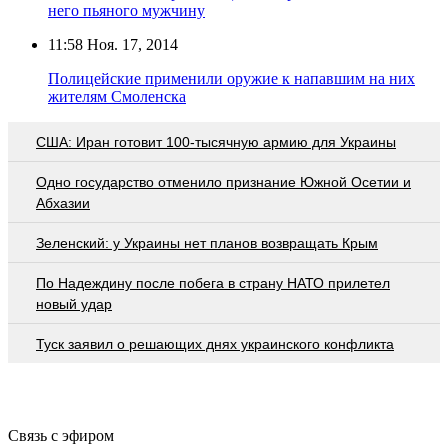
него пьяного мужчину
11:58
Ноя. 17, 2014
Полицейские применили оружие к напавшим на них
жителям Смоленска
США: Иран готовит 100-тысячную армию для Украины
Одно государство отменило признание Южной Осетии и
Абхазии
Зеленский: у Украины нет планов возвращать Крым
По Надеждину после побега в страну НАТО прилетел
новый удар
Туск заявил о решающих днях украинского конфликта
Связь с эфиром