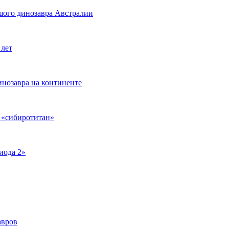
шого динозавра Австралии
 лет
нозавра на континенте
 «сибиротитан»
иода 2»
авров