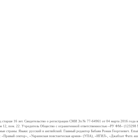
ше 16 лет. Свидетельство о регистрации СМИ Эл № 77-64961 от 04 марта 2016 года вы
ом 12, пом. 22. Учредитель Общество с ограниченной ответственностью «РУ ФМ» (123298 Мо
траны. Языки: русский и английский. Главный редактор Бабаян Роман Георгиевич. Email:
и: «Правый сектор», «Украинская повстанческая армия» (УПА), «ИГИЛ», «Джабхат Фатх а