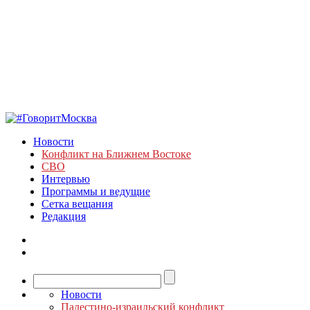
Новости
Конфликт на Ближнем Востоке
СВО
Интервью
Программы и ведущие
Сетка вещания
Редакция
Новости
Палестино-израильский конфликт