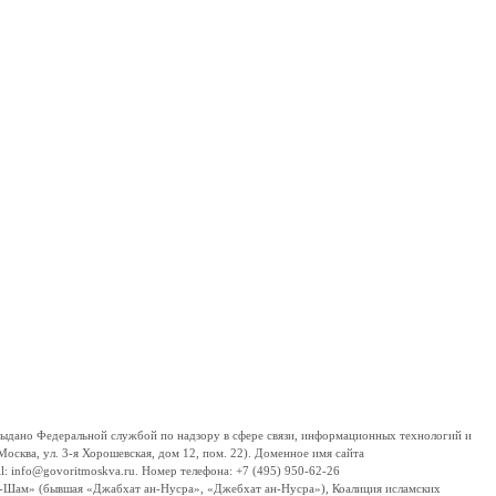
дано Федеральной службой по надзору в сфере связи, информационных технологий и
сква, ул. 3-я Хорошевская, дом 12, пом. 22). Доменное имя сайта
 info@govoritmoskva.ru. Номер телефона: +7 (495) 950-62-26
ш-Шам» (бывшая «Джабхат ан-Нусра», «Джебхат ан-Нусра»), Коалиция исламских