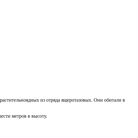
 растительноядных из отряда ящеротазовых. Они обитали в
ести метров в высоту.