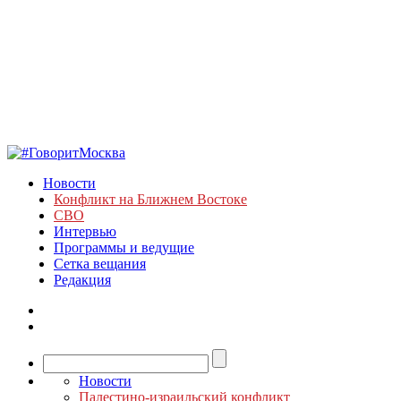
Новости
Конфликт на Ближнем Востоке
СВО
Интервью
Программы и ведущие
Сетка вещания
Редакция
Новости
Палестино-израильский конфликт