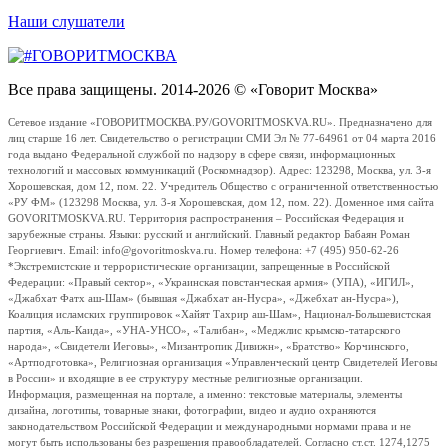
Наши слушатели
Все права защищены. 2014-2026 © «Говорит Москва»
Сетевое издание «ГОВОРИТМОСКВА.РУ/GOVORITMOSKVA.RU». Предназначено для
лиц старше 16 лет. Свидетельство о регистрации СМИ Эл № 77-64961 от 04 марта 2016
года выдано Федеральной службой по надзору в сфере связи, информационных
технологий и массовых коммуникаций (Роскомнадзор). Адрес: 123298, Москва, ул. 3-я
Хорошевская, дом 12, пом. 22. Учредитель Общество с ограниченной ответственностью
«РУ ФМ» (123298 Москва, ул. 3-я Хорошевская, дом 12, пом. 22). Доменное имя сайта
GOVORITMOSKVA.RU. Территория распространения – Российская Федерация и
зарубежные страны. Языки: русский и английский. Главный редактор Бабаян Роман
Георгиевич. Email: info@govoritmoskva.ru. Номер телефона: +7 (495) 950-62-26
*Экстремистские и террористические организации, запрещенные в Российской
Федерации: «Правый сектор», «Украинская повстанческая армия» (УПА), «ИГИЛ»,
«Джабхат Фатх аш-Шам» (бывшая «Джабхат ан-Нусра», «Джебхат ан-Нусра»),
Коалиция исламских группировок «Хайят Тахрир аш-Шам», Национал-Большевистская
партия, «Аль-Каида», «УНА-УНСО», «Талибан», «Меджлис крымско-татарского
народа», «Свидетели Иеговы», «Мизантропик Дивижн», «Братство» Корчинского,
«Артподготовка», Религиозная организация «Управленческий центр Свидетелей Иеговы
в России» и входящие в ее структуру местные религиозные организации.
Информация, размещенная на портале, а именно: текстовые материалы, элементы
дизайна, логотипы, товарные знаки, фотографии, видео и аудио охраняются
законодательством Российской Федерации и международными нормами права и не
могут быть использованы без разрешения правообладателей. Согласно ст.ст. 1274,1275