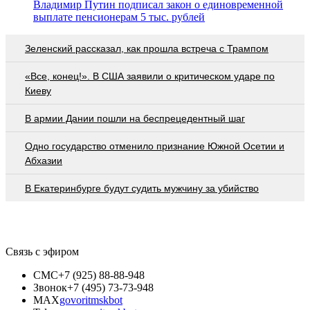
Владимир Путин подписал закон о единовременной
выплате пенсионерам 5 тыс. рублей
Зеленский рассказал, как прошла встреча с Трампом
«Все, конец!». В США заявили о критическом ударе по
Киеву
В армии Дании пошли на беспрецедентный шаг
Одно государство отменило признание Южной Осетии и
Абхазии
В Екатеринбурге будут судить мужчину за убийство
Связь с эфиром
СМС
+7 (925) 88-88-948
Звонок
+7 (495) 73-73-948
MAX
govoritmskbot