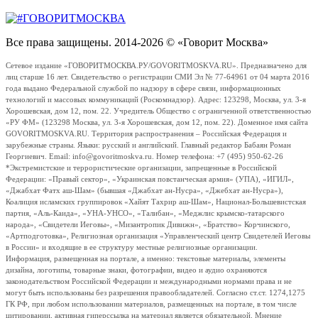
Все права защищены. 2014-2026 © «Говорит Москва»
Сетевое издание «ГОВОРИТМОСКВА.РУ/GOVORITMOSKVA.RU». Предназначено для
лиц старше 16 лет. Свидетельство о регистрации СМИ Эл № 77-64961 от 04 марта 2016
года выдано Федеральной службой по надзору в сфере связи, информационных
технологий и массовых коммуникаций (Роскомнадзор). Адрес: 123298, Москва, ул. 3-я
Хорошевская, дом 12, пом. 22. Учредитель Общество с ограниченной ответственностью
«РУ ФМ» (123298 Москва, ул. 3-я Хорошевская, дом 12, пом. 22). Доменное имя сайта
GOVORITMOSKVA.RU. Территория распространения – Российская Федерация и
зарубежные страны. Языки: русский и английский. Главный редактор Бабаян Роман
Георгиевич. Email: info@govoritmoskva.ru. Номер телефона: +7 (495) 950-62-26
*Экстремистские и террористические организации, запрещенные в Российской
Федерации: «Правый сектор», «Украинская повстанческая армия» (УПА), «ИГИЛ»,
«Джабхат Фатх аш-Шам» (бывшая «Джабхат ан-Нусра», «Джебхат ан-Нусра»),
Коалиция исламских группировок «Хайят Тахрир аш-Шам», Национал-Большевистская
партия, «Аль-Каида», «УНА-УНСО», «Талибан», «Меджлис крымско-татарского
народа», «Свидетели Иеговы», «Мизантропик Дивижн», «Братство» Корчинского,
«Артподготовка», Религиозная организация «Управленческий центр Свидетелей Иеговы
в России» и входящие в ее структуру местные религиозные организации.
Информация, размещенная на портале, а именно: текстовые материалы, элементы
дизайна, логотипы, товарные знаки, фотографии, видео и аудио охраняются
законодательством Российской Федерации и международными нормами права и не
могут быть использованы без разрешения правообладателей. Согласно ст.ст. 1274,1275
ГК РФ, при любом использовании материалов, размещенных на портале, в том числе
цитировании, активная гиперссылка на материал является обязательной. Мнение