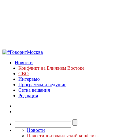
Новости
Конфликт на Ближнем Востоке
СВО
Интервью
Программы и ведущие
Сетка вещания
Редакция
Новости
Палестино-израильский конфликт