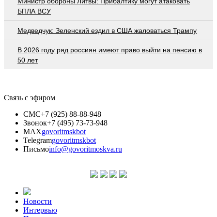
Министр обороны Литвы: Прибалтику могут атаковать
БПЛА ВСУ
Медведчук: Зеленский ездил в США жаловаться Трампу
В 2026 году ряд россиян имеют право выйти на пенсию в
50 лет
Связь с эфиром
СМС
+7 (925) 88-88-948
Звонок
+7 (495) 73-73-948
MAX
govoritmskbot
Telegram
govoritmskbot
Письмо
info@govoritmoskva.ru
Новости
Интервью