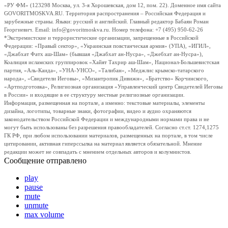
«РУ ФМ» (123298 Москва, ул. 3-я Хорошевская, дом 12, пом. 22). Доменное имя сайта
GOVORITMOSKVA.RU. Территория распространения – Российская Федерация и
зарубежные страны. Языки: русский и английский. Главный редактор Бабаян Роман
Георгиевич. Email: info@govoritmoskva.ru. Номер телефона: +7 (495) 950-62-26
*Экстремистские и террористические организации, запрещенные в Российской
Федерации: «Правый сектор», «Украинская повстанческая армия» (УПА), «ИГИЛ»,
«Джабхат Фатх аш-Шам» (бывшая «Джабхат ан-Нусра», «Джебхат ан-Нусра»),
Коалиция исламских группировок «Хайят Тахрир аш-Шам», Национал-Большевистская
партия, «Аль-Каида», «УНА-УНСО», «Талибан», «Меджлис крымско-татарского
народа», «Свидетели Иеговы», «Мизантропик Дивижн», «Братство» Корчинского,
«Артподготовка», Религиозная организация «Управленческий центр Свидетелей Иеговы
в России» и входящие в ее структуру местные религиозные организации.
Информация, размещенная на портале, а именно: текстовые материалы, элементы
дизайна, логотипы, товарные знаки, фотографии, видео и аудио охраняются
законодательством Российской Федерации и международными нормами права и не
могут быть использованы без разрешения правообладателей. Согласно ст.ст. 1274,1275
ГК РФ, при любом использовании материалов, размещенных на портале, в том числе
цитировании, активная гиперссылка на материал является обязательной. Мнение
редакции может не совпадать с мнением отдельных авторов и колумнистов.
Сообщение отправлено
play
pause
mute
unmute
max volume