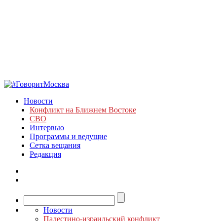
Новости
Конфликт на Ближнем Востоке
СВО
Интервью
Программы и ведущие
Сетка вещания
Редакция
Новости
Палестино-израильский конфликт