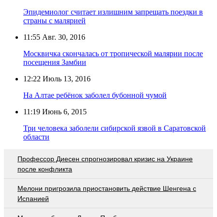
Эпидемиолог считает излишним запрещать поездки в
страны с малярией
11:55
Авг. 30, 2016
Москвичка скончалась от тропической малярии после
посещения Замбии
12:22
Июль 13, 2016
На Алтае ребёнок заболел бубонной чумой
11:19
Июнь 6, 2015
Три человека заболели сибирской язвой в Саратовской
области
Профессор Диесен спрогнозировал кризис на Украине
после конфликта
Мелони пригрозила приостановить действие Шенгена с
Испанией