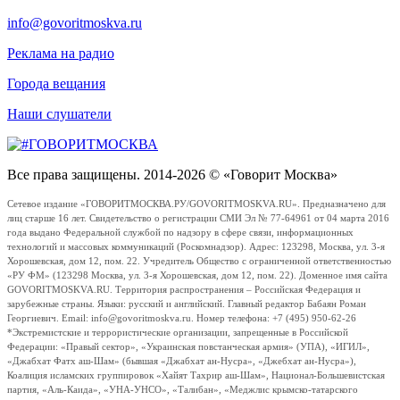
info@govoritmoskva.ru
Реклама на радио
Города вещания
Наши слушатели
Все права защищены. 2014-2026 © «Говорит Москва»
Сетевое издание «ГОВОРИТМОСКВА.РУ/GOVORITMOSKVA.RU». Предназначено для
лиц старше 16 лет. Свидетельство о регистрации СМИ Эл № 77-64961 от 04 марта 2016
года выдано Федеральной службой по надзору в сфере связи, информационных
технологий и массовых коммуникаций (Роскомнадзор). Адрес: 123298, Москва, ул. 3-я
Хорошевская, дом 12, пом. 22. Учредитель Общество с ограниченной ответственностью
«РУ ФМ» (123298 Москва, ул. 3-я Хорошевская, дом 12, пом. 22). Доменное имя сайта
GOVORITMOSKVA.RU. Территория распространения – Российская Федерация и
зарубежные страны. Языки: русский и английский. Главный редактор Бабаян Роман
Георгиевич. Email: info@govoritmoskva.ru. Номер телефона: +7 (495) 950-62-26
*Экстремистские и террористические организации, запрещенные в Российской
Федерации: «Правый сектор», «Украинская повстанческая армия» (УПА), «ИГИЛ»,
«Джабхат Фатх аш-Шам» (бывшая «Джабхат ан-Нусра», «Джебхат ан-Нусра»),
Коалиция исламских группировок «Хайят Тахрир аш-Шам», Национал-Большевистская
партия, «Аль-Каида», «УНА-УНСО», «Талибан», «Меджлис крымско-татарского