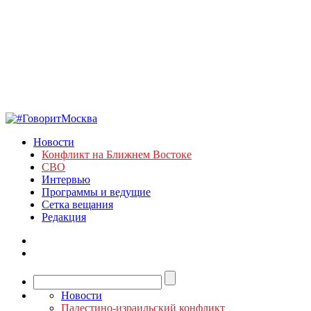
Новости
Конфликт на Ближнем Востоке
СВО
Интервью
Программы и ведущие
Сетка вещания
Редакция
Новости
Палестино-израильский конфликт