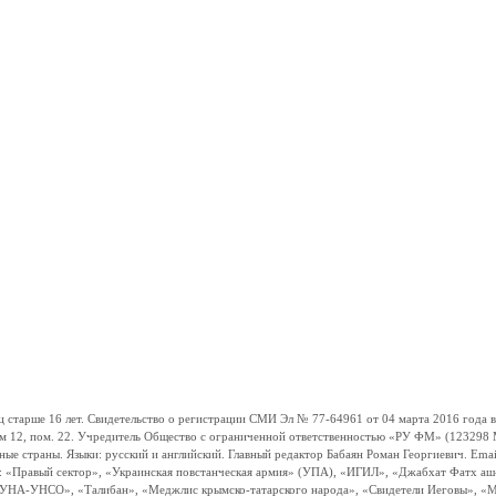
ше 16 лет. Свидетельство о регистрации СМИ Эл № 77-64961 от 04 марта 2016 года вы
ом 12, пом. 22. Учредитель Общество с ограниченной ответственностью «РУ ФМ» (123298 Мо
траны. Языки: русский и английский. Главный редактор Бабаян Роман Георгиевич. Email:
и: «Правый сектор», «Украинская повстанческая армия» (УПА), «ИГИЛ», «Джабхат Фатх а
«УНА-УНСО», «Талибан», «Меджлис крымско-татарского народа», «Свидетели Иеговы», «М