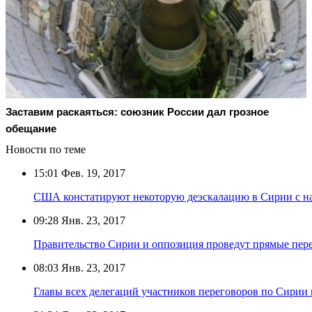
Заставим раскаяться: союзник России дал грозное
обещание
Новости по теме
15:01
Фев. 19, 2017
США констатируют некоторую деэскалацию в Сирии с на
09:28
Янв. 23, 2017
Правительство Сирии и оппозиция проведут прямые пер
08:03
Янв. 23, 2017
Главы всех делегаций участников переговоров по Сирии