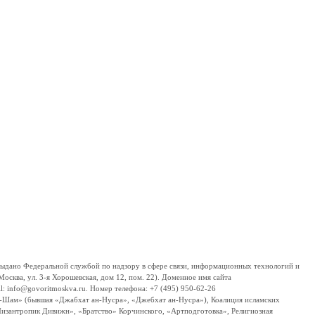
дано Федеральной службой по надзору в сфере связи, информационных технологий и
сква, ул. 3-я Хорошевская, дом 12, пом. 22). Доменное имя сайта
 info@govoritmoskva.ru. Номер телефона: +7 (495) 950-62-26
ш-Шам» (бывшая «Джабхат ан-Нусра», «Джебхат ан-Нусра»), Коалиция исламских
изантропик Дивижн», «Братство» Корчинского, «Артподготовка», Религиозная