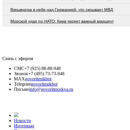
Взрывчатка в небе над Германией: что скрывает МВД
Морской удар по НАТО: Киев теряет важный маршрут
Связь с эфиром
СМС
+7 (925) 88-88-948
Звонок
+7 (495) 73-73-948
MAX
govoritmskbot
Telegram
govoritmskbot
Письмо
info@govoritmoskva.ru
Новости
Интервью