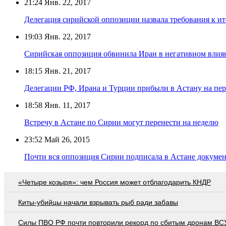
21:24
Янв. 22, 2017
Делегация сирийской оппозиции назвала требования к и
19:03
Янв. 22, 2017
Сирийская оппозиция обвинила Иран в негативном влия
18:15
Янв. 21, 2017
Делегации РФ, Ирана и Турции прибыли в Астану на пе
18:58
Янв. 11, 2017
Встречу в Астане по Сирии могут перенести на неделю
23:52
Май 26, 2015
Почти вся оппозиция Сирии подписала в Астане докуме
«Четыре козыря»: чем Россия может отблагодарить КНДР
Киты-убийцы начали взрывать рыб ради забавы
Cилы ПВО РФ почти повторили рекорд по сбитым дронам ВСУ