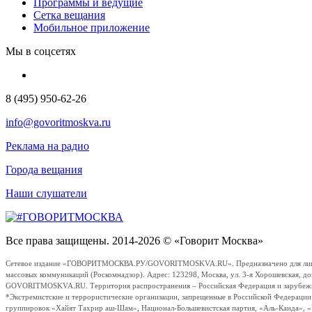
Программы и ведущие
Сетка вещания
Мобильное приложение
Мы в соцсетях
8 (495) 950-62-26
info@govoritmoskva.ru
Реклама на радио
Города вещания
Наши слушатели
Все права защищены. 2014-2026 © «Говорит Москва»
Сетевое издание «ГОВОРИТМОСКВА.РУ/GOVORITMOSKVA.RU». Предназначено для лиц стар
массовых коммуникаций (Роскомнадзор). Адрес: 123298, Москва, ул. 3-я Хорошевская, д
GOVORITMOSKVA.RU. Территория распространения – Российская Федерация и зарубежные с
*Экстремистские и террористические организации, запрещенные в Российской Федераци
группировок «Хайят Тахрир аш-Шам», Национал-Большевистская партия, «Аль-Каида», 