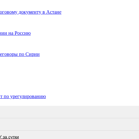
тоговому документу в Астане
нии на Россию
реговоры по Сирии
нт по урегулированию
 за сутки