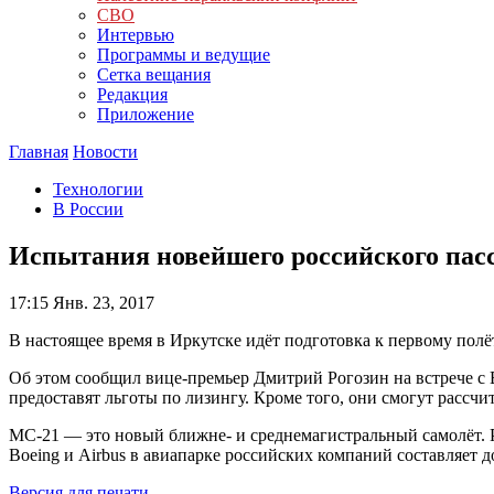
СВО
Интервью
Программы и ведущие
Сетка вещания
Редакция
Приложение
Главная
Новости
Технологии
В России
Испытания новейшего российского пасс
17:15
Янв. 23, 2017
В настоящее время в Иркутске идёт подготовка к первому полё
Об этом сообщил вице-премьер Дмитрий Рогозин на встрече с 
предоставят льготы по лизингу. Кроме того, они смогут рассч
МС-21 — это новый ближне- и среднемагистральный самолёт. Р
Boeing и Airbus в авиапарке российских компаний составляет 
Версия для печати