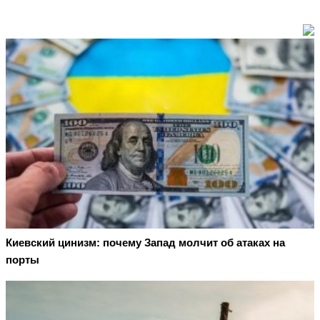
Киевский цинизм: почему Запад молчит об атаках на
порты