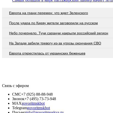
Самый большой в мире пассажирский лайнер начнёт лета
Европа на грани перемен: что ждет Зеленского
После удара по Киеву жители заговорили на русском
Небо почернело. Тучи саранчи накрыли российский регион
На Западе забили тревогу из-за угрозы окончания СВО
Европа открестилась от украинских беженцев
Связь с эфиром
СМС
+7 (925) 88-88-948
Звонок
+7 (495) 73-73-948
MAX
govoritmskbot
Telegram
govoritmskbot
Письмо
info@govoritmoskva.ru