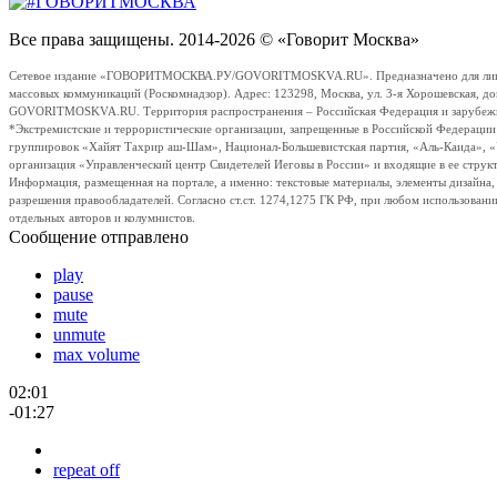
Все права защищены. 2014-2026 © «Говорит Москва»
Сетевое издание «ГОВОРИТМОСКВА.РУ/GOVORITMOSKVA.RU». Предназначено для лиц стар
массовых коммуникаций (Роскомнадзор). Адрес: 123298, Москва, ул. 3-я Хорошевская, д
GOVORITMOSKVA.RU. Территория распространения – Российская Федерация и зарубежные с
*Экстремистские и террористические организации, запрещенные в Российской Федераци
группировок «Хайят Тахрир аш-Шам», Национал-Большевистская партия, «Аль-Каида», 
организация «Управленческий центр Свидетелей Иеговы в России» и входящие в ее струк
Информация, размещенная на портале, а именно: текстовые материалы, элементы дизайна
разрешения правообладателей. Согласно ст.ст. 1274,1275 ГК РФ, при любом использовани
отдельных авторов и колумнистов.
Сообщение отправлено
play
pause
mute
unmute
max volume
02:01
-01:27
repeat off