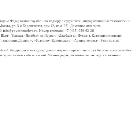
дано Федеральной службой по надзору в сфере связи, информационных технологий и
сква, ул. 3-я Хорошевская, дом 12, пом. 22). Доменное имя сайта
 info@govoritmoskva.ru. Номер телефона: +7 (495) 950-62-26
ш-Шам» (бывшая «Джабхат ан-Нусра», «Джебхат ан-Нусра»), Коалиция исламских
изантропик Дивижн», «Братство» Корчинского, «Артподготовка», Религиозная
ссийской Федерации и международными нормами права и не могут быть использованы без
материал является обязательной. Мнение редакции может не совпадать с мнением