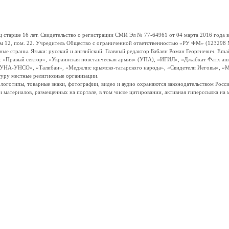
ше 16 лет. Свидетельство о регистрации СМИ Эл № 77-64961 от 04 марта 2016 года вы
ом 12, пом. 22. Учредитель Общество с ограниченной ответственностью «РУ ФМ» (123298 Мо
траны. Языки: русский и английский. Главный редактор Бабаян Роман Георгиевич. Email:
и: «Правый сектор», «Украинская повстанческая армия» (УПА), «ИГИЛ», «Джабхат Фатх а
«УНА-УНСО», «Талибан», «Меджлис крымско-татарского народа», «Свидетели Иеговы», «М
туру местные религиозные организации.
, логотипы, товарные знаки, фотографии, видео и аудио охраняются законодательством Ро
и материалов, размещенных на портале, в том числе цитировании, активная гиперссылка на 