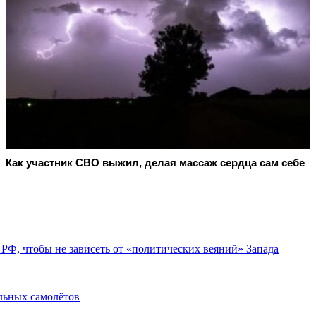
Как участник СВО выжил, делая массаж сердца сам себе
 РФ, чтобы не зависеть от «политических веяний» Запада
льных самолётов