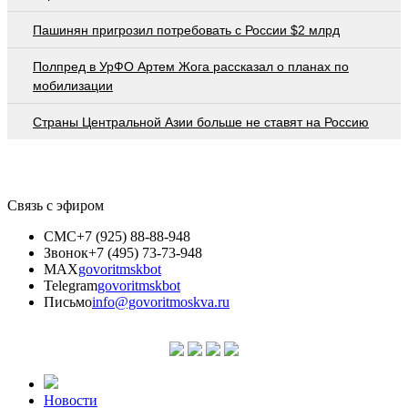
Пашинян пригрозил потребовать c России $2 млрд
Полпред в УрФО Артем Жога рассказал о планах по
мобилизации
Страны Центральной Азии больше не ставят на Россию
Связь с эфиром
СМС
+7 (925) 88-88-948
Звонок
+7 (495) 73-73-948
MAX
govoritmskbot
Telegram
govoritmskbot
Письмо
info@govoritmoskva.ru
Новости