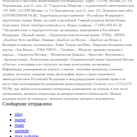
технологий и массовых коммуникаций (Роскомнадзор). Адрес: 123298, Москва, ул. 3-я
Хорошевская, дом 12, пом. 22. Учредитель Общество с ограниченной ответственностью
«РУ ФМ» (123298 Москва, ул. 3-я Хорошевская, дом 12, пом. 22). Доменное имя сайта
GOVORITMOSKVA.RU. Территория распространения – Российская Федерация и
зарубежные страны. Языки: русский и английский. Главный редактор Бабаян Роман
Георгиевич. Email: info@govoritmoskva.ru. Номер телефона: +7 (495) 950-62-26
*Экстремистские и террористические организации, запрещенные в Российской
Федерации: «Правый сектор», «Украинская повстанческая армия» (УПА), «ИГИЛ»,
«Джабхат Фатх аш-Шам» (бывшая «Джабхат ан-Нусра», «Джебхат ан-Нусра»),
Коалиция исламских группировок «Хайят Тахрир аш-Шам», Национал-Большевистская
партия, «Аль-Каида», «УНА-УНСО», «Талибан», «Меджлис крымско-татарского
народа», «Свидетели Иеговы», «Мизантропик Дивижн», «Братство» Корчинского,
«Артподготовка», Религиозная организация «Управленческий центр Свидетелей Иеговы
в России» и входящие в ее структуру местные религиозные организации.
Информация, размещенная на портале, а именно: текстовые материалы, элементы
дизайна, логотипы, товарные знаки, фотографии, видео и аудио охраняются
законодательством Российской Федерации и международными нормами права и не
могут быть использованы без разрешения правообладателей. Согласно ст.ст. 1274,1275
ГК РФ, при любом использовании материалов, размещенных на портале, в том числе
цитировании, активная гиперссылка на материал является обязательной. Мнение
редакции может не совпадать с мнением отдельных авторов и колумнистов.
Сообщение отправлено
play
pause
mute
unmute
max volume