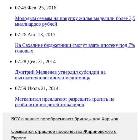
07:45
Фев. 25, 2016
Молодым семьям на покупку жилья выделили более 3,5
миллиардов рублей
07:26
Авг. 13, 2015
На Сахалине бюджетники смогут взять ипотеку под 7%
годовых
07:28
Дек. 31, 2014
Дмитрий Медведев утвердил субсидии на
высокотехнологичную медпомощь
07:59
Июль 21, 2014
Маткапитал предлагают разрешить тратить на
реабилитацию детей-инвалидов
ВСУ в панике перебрасывают бригады под Харьков
Сбывается страшное пророчество Жириновского о
Европе