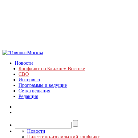
Новости
Конфликт на Ближнем Востоке
СВО
Интервью
Программы и ведущие
Сетка вещания
Редакция
Новости
Палестино-израильский конфликт