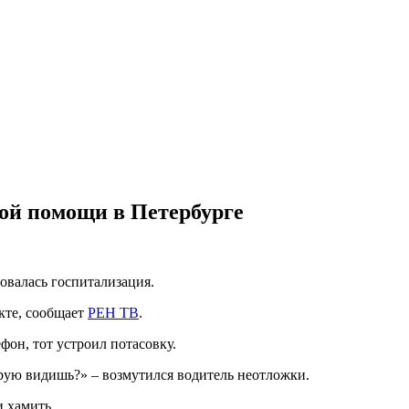
рой помощи в Петербурге
овалась госпитализация.
кте, сообщает
РЕН ТВ
.
фон, тот устроил потасовку.
орую видишь?»
–
возмутился водитель неотложки.
и хамить.