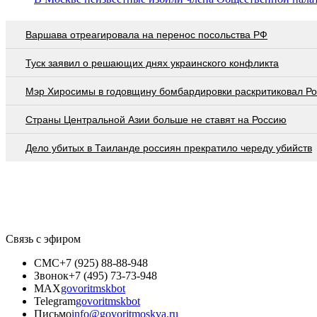
Варшава отреагировала на перенос посольства РФ
Туск заявил о решающих днях украинского конфликта
Мэр Хиросимы в годовщину бомбардировки раскритиковал Р
Страны Центральной Азии больше не ставят на Россию
Дело убитых в Таиланде россиян прекратило череду убийств
Связь с эфиром
СМС
+7 (925) 88-88-948
Звонок
+7 (495) 73-73-948
MAX
govoritmskbot
Telegram
govoritmskbot
Письмо
info@govoritmoskva.ru