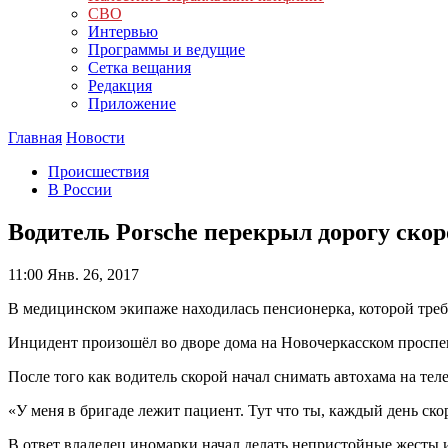
СВО
Интервью
Программы и ведущие
Сетка вещания
Редакция
Приложение
Главная
Новости
Происшествия
В России
Водитель Porsche перекрыл дорогу ско
11:00
Янв. 26, 2017
В медицинском экипаже находилась пенсионерка, которой треб
Инцидент произошёл во дворе дома на Новочеркасском проспе
После того как водитель скорой начал снимать автохама на теле
«У меня в бригаде лежит пациент. Тут что ты, каждый день ск
В ответ владелец иномарки начал делать непристойные жесты 