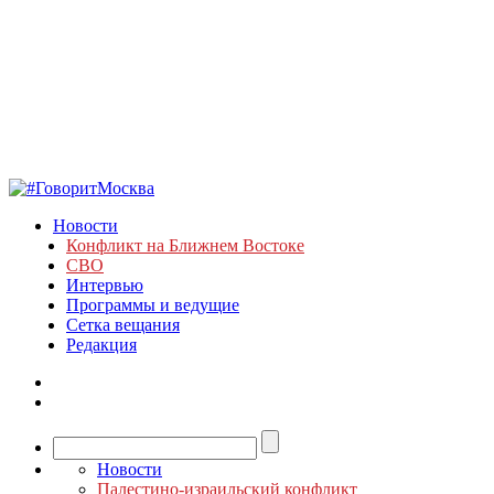
Новости
Конфликт на Ближнем Востоке
СВО
Интервью
Программы и ведущие
Сетка вещания
Редакция
Новости
Палестино-израильский конфликт