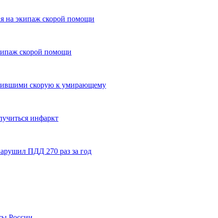
ия на экипаж скорой помощи
кипаж скорой помощи
устившими скорую к умирающему
случиться инфаркт
арушил ПДД 270 раз за год
ты России