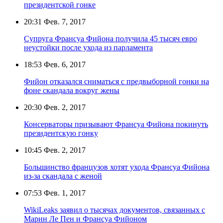
президентской гонке
20:31
Фев. 7, 2017
Супруга Франсуа Фийона получила 45 тысяч евро
неустойки после ухода из парламента
18:53
Фев. 6, 2017
Фийон отказался сниматься с предвыборной гонки на
фоне скандала вокруг жены
20:30
Фев. 2, 2017
Консерваторы призывают Франсуа Фийона покинуть
президентскую гонку
10:45
Фев. 2, 2017
Большинство французов хотят ухода Франсуа Фийона
из-за скандала с женой
07:53
Фев. 1, 2017
WikiLeaks заявил о тысячах документов, связанных с
Марин Ле Пен и Франсуа Фийоном