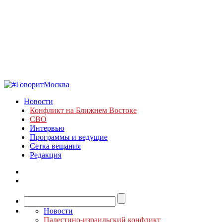
Новости
Конфликт на Ближнем Востоке
СВО
Интервью
Программы и ведущие
Сетка вещания
Редакция
Новости
Палестино-израильский конфликт