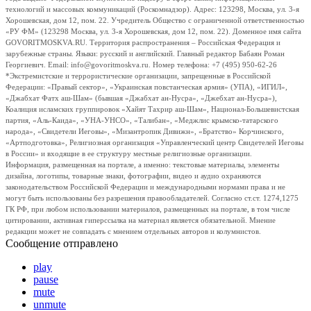
технологий и массовых коммуникаций (Роскомнадзор). Адрес: 123298, Москва, ул. 3-я
Хорошевская, дом 12, пом. 22. Учредитель Общество с ограниченной ответственностью
«РУ ФМ» (123298 Москва, ул. 3-я Хорошевская, дом 12, пом. 22). Доменное имя сайта
GOVORITMOSKVA.RU. Территория распространения – Российская Федерация и
зарубежные страны. Языки: русский и английский. Главный редактор Бабаян Роман
Георгиевич. Email: info@govoritmoskva.ru. Номер телефона: +7 (495) 950-62-26
*Экстремистские и террористические организации, запрещенные в Российской
Федерации: «Правый сектор», «Украинская повстанческая армия» (УПА), «ИГИЛ»,
«Джабхат Фатх аш-Шам» (бывшая «Джабхат ан-Нусра», «Джебхат ан-Нусра»),
Коалиция исламских группировок «Хайят Тахрир аш-Шам», Национал-Большевистская
партия, «Аль-Каида», «УНА-УНСО», «Талибан», «Меджлис крымско-татарского
народа», «Свидетели Иеговы», «Мизантропик Дивижн», «Братство» Корчинского,
«Артподготовка», Религиозная организация «Управленческий центр Свидетелей Иеговы
в России» и входящие в ее структуру местные религиозные организации.
Информация, размещенная на портале, а именно: текстовые материалы, элементы
дизайна, логотипы, товарные знаки, фотографии, видео и аудио охраняются
законодательством Российской Федерации и международными нормами права и не
могут быть использованы без разрешения правообладателей. Согласно ст.ст. 1274,1275
ГК РФ, при любом использовании материалов, размещенных на портале, в том числе
цитировании, активная гиперссылка на материал является обязательной. Мнение
редакции может не совпадать с мнением отдельных авторов и колумнистов.
Сообщение отправлено
play
pause
mute
unmute